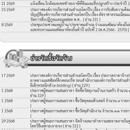
21 2569
แจ้งเตือน ใกล้หมดเขตชำระภาษีที่ดินและสิ่งปลูกสร้าง ประจำปี 
15 2569
ประกาศองค์การบริหารส่วนตำบลโคกปีบ เรื่อง การรับฟังความคิดเ
บัญญัติองค์การบริหารส่วนตำบลโคกปีบ เรื่อง อัตราค่าธรรมเนียมแ
จัดการสิ่งปฏิกูลและมูลฝอย พ.ศ...
[ อ่าน 331 ]
8 2569
ประชุมประชาคมหมู่บ้าน/ประชาคมตำบล ร่างแผนพัฒนาท้องถิ่นห้าป
และทบทวนแผนพัฒนาท้องถิ่นห้าปี ฉบับที่ 2 (พ.ศ.2566 - 2570)
[
17 2569
ประกาศองค์การบริหารส่วนตำบลโคกปีบ เรื่อง ประกวดราคาจ้างก่อ
ลาดยางแอสฟัลท์ติกคอนกรีต รอบสำนักงานองค์การบริหารส่วนตำ
อิเล็กทรอนิกส์ (e-bidding)
[ อ่าน 329 ]
1 2568
ประกาศผู้ชนะการเสนอราคา จัดซื้อวัสดุงานบ้านงานครัว จำนวน
อ่าน 329 ]
1 2568
ประกาศผู้ชนะการเสนอราคา ซื้อวัสดุคอมพิวเตอร์ จำนวน ๙ รายก
]
1 2568
ประกาศผู้ชนะการเสนอราคา ซื้อวัสดุสำนักงาน จำนวน ๓๓ รายก
]
29 2568
ประกาศผู้ชนะการเสนอราคา จัดจ้างเหมาทำความสะอาดภายในศูน
โดยวิธีเฉพาะเจาะจง
[ อ่าน 332 ]