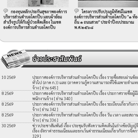
กองทุนหลักประกันสุขภาพองค์การ
โครงการปรับปรุงภูมิทัศน์ในเขต
บริหารส่วนตำบลโคกปีบ มอบผ้าอ้อม
องค์การบริหารส่วนตำบลโคกปีบ "๑ ท้อ
สำเร็จรูปให้กับผู้ป่วยติดเตียง ในเขต
ถิ่น ๑ ถนนสวย" ประจำปีงบประมาณ
องค์การบริหารส่วนตำบลโคกปีบ
พ.ศ.๒๕๖๘
10 2569
ประกาศองค์การบริหารส่วนตำบลโคกปีบ เรื่อง รายชื่อสอบผ่านข้
ทั่วไป (ภาค ก.)) และ (ภาคความรู้ความสามารถที่ใช้เฉพาะตำแหน่
จ้าง
[ อ่าน 645 ]
8 2569
ประกาศองค์การบริหารส่วนตำบลโคกปีบ เรื่อง ประกาศรายชื่อผู้มีสิท
พนักงานจ้าง
[ อ่าน 340 ]
8 2569
ประกาศองค์การบริหารส่วนตำบลโคกปีบ เรื่อง ระเบียบเกี่ยวกับกา
จ้าง
[ อ่าน 342 ]
8 2569
ประกาศองค์การบริหารส่วนตำบลโคกปีบ เรื่อง วัน เวลา และสถานที
จ้าง
[ อ่าน 336 ]
30 2569
ข่าวประชาสัมพันธ์ เรื่อง ประชุมรับฟังความคิดเห็นในร่างข้อบัญ
เรื่อง อัตราค่าธรรมเนียมและยกเว้นค่าธรรมเนียมเกี่ยวกับการจัดก
329 ]