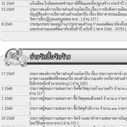
21 2569
แจ้งเตือน ใกล้หมดเขตชำระภาษีที่ดินและสิ่งปลูกสร้าง ประจำปี 
15 2569
ประกาศองค์การบริหารส่วนตำบลโคกปีบ เรื่อง การรับฟังความคิดเ
บัญญัติองค์การบริหารส่วนตำบลโคกปีบ เรื่อง อัตราค่าธรรมเนียมแ
จัดการสิ่งปฏิกูลและมูลฝอย พ.ศ...
[ อ่าน 327 ]
8 2569
ประชุมประชาคมหมู่บ้าน/ประชาคมตำบล ร่างแผนพัฒนาท้องถิ่นห้าป
และทบทวนแผนพัฒนาท้องถิ่นห้าปี ฉบับที่ 2 (พ.ศ.2566 - 2570)
[
17 2569
ประกาศองค์การบริหารส่วนตำบลโคกปีบ เรื่อง ประกวดราคาจ้างก่อ
ลาดยางแอสฟัลท์ติกคอนกรีต รอบสำนักงานองค์การบริหารส่วนตำ
อิเล็กทรอนิกส์ (e-bidding)
[ อ่าน 328 ]
1 2568
ประกาศผู้ชนะการเสนอราคา จัดซื้อวัสดุงานบ้านงานครัว จำนวน
อ่าน 327 ]
1 2568
ประกาศผู้ชนะการเสนอราคา ซื้อวัสดุคอมพิวเตอร์ จำนวน ๙ รายก
]
1 2568
ประกาศผู้ชนะการเสนอราคา ซื้อวัสดุสำนักงาน จำนวน ๓๓ รายก
]
29 2568
ประกาศผู้ชนะการเสนอราคา จัดจ้างเหมาทำความสะอาดภายในศูน
โดยวิธีเฉพาะเจาะจง
[ อ่าน 331 ]