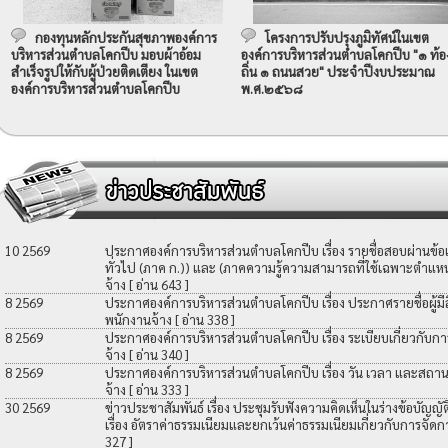
กองทุนหลักประกันสุขภาพองค์การ
โครงการปรับปรุงภูมิทัศน์ในเขต
บริหารส่วนตำบลโคกปีบ มอบผ้าอ้อม
องค์การบริหารส่วนตำบลโคกปีบ "๑ ท้อ
สำเร็จรูปให้กับผู้ป่วยติดเตียง ในเขต
ถิ่น ๑ ถนนสวย" ประจำปีงบประมาณ
องค์การบริหารส่วนตำบลโคกปีบ
พ.ศ.๒๕๖๘
10 2569
ประกาศองค์การบริหารส่วนตำบลโคกปีบ เรื่อง รายชื่อสอบผ่านข้
ทั่วไป (ภาค ก.)) และ (ภาคความรู้ความสามารถที่ใช้เฉพาะตำแหน่
จ้าง
[ อ่าน 643 ]
8 2569
ประกาศองค์การบริหารส่วนตำบลโคกปีบ เรื่อง ประกาศรายชื่อผู้มีสิท
พนักงานจ้าง
[ อ่าน 338 ]
8 2569
ประกาศองค์การบริหารส่วนตำบลโคกปีบ เรื่อง ระเบียบเกี่ยวกับกา
จ้าง
[ อ่าน 340 ]
8 2569
ประกาศองค์การบริหารส่วนตำบลโคกปีบ เรื่อง วัน เวลา และสถานที
จ้าง
[ อ่าน 333 ]
30 2569
ข่าวประชาสัมพันธ์ เรื่อง ประชุมรับฟังความคิดเห็นในร่างข้อบัญ
เรื่อง อัตราค่าธรรมเนียมและยกเว้นค่าธรรมเนียมเกี่ยวกับการจัดก
327 ]