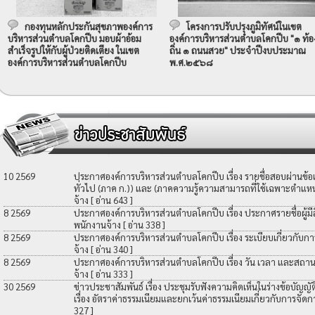
กองทุนหลักประกันสุขภาพองค์การ
โครงการปรับปรุงภูมิทัศน์ในเขต
บริหารส่วนตำบลโคกปีบ มอบผ้าอ้อม
องค์การบริหารส่วนตำบลโคกปีบ "๑ ท้อ
สำเร็จรูปให้กับผู้ป่วยติดเตียง ในเขต
ถิ่น ๑ ถนนสวย" ประจำปีงบประมาณ
องค์การบริหารส่วนตำบลโคกปีบ
พ.ศ.๒๕๖๘
10 2569
ประกาศองค์การบริหารส่วนตำบลโคกปีบ เรื่อง รายชื่อสอบผ่านข้
ทั่วไป (ภาค ก.)) และ (ภาคความรู้ความสามารถที่ใช้เฉพาะตำแหน่
จ้าง
[ อ่าน 643 ]
8 2569
ประกาศองค์การบริหารส่วนตำบลโคกปีบ เรื่อง ประกาศรายชื่อผู้มีสิท
พนักงานจ้าง
[ อ่าน 338 ]
8 2569
ประกาศองค์การบริหารส่วนตำบลโคกปีบ เรื่อง ระเบียบเกี่ยวกับกา
จ้าง
[ อ่าน 340 ]
8 2569
ประกาศองค์การบริหารส่วนตำบลโคกปีบ เรื่อง วัน เวลา และสถานที
จ้าง
[ อ่าน 333 ]
30 2569
ข่าวประชาสัมพันธ์ เรื่อง ประชุมรับฟังความคิดเห็นในร่างข้อบัญ
เรื่อง อัตราค่าธรรมเนียมและยกเว้นค่าธรรมเนียมเกี่ยวกับการจัดก
327 ]