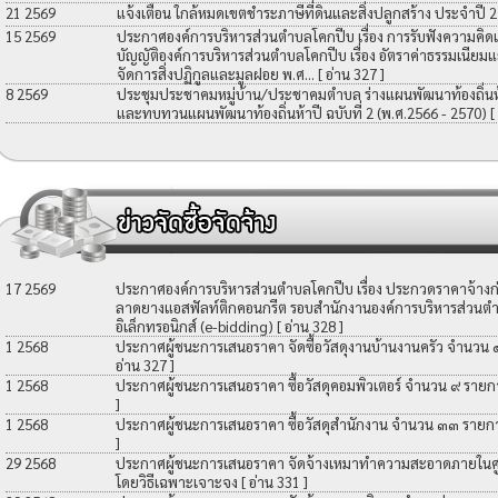
21 2569
แจ้งเตือน ใกล้หมดเขตชำระภาษีที่ดินและสิ่งปลูกสร้าง ประจำปี 
15 2569
ประกาศองค์การบริหารส่วนตำบลโคกปีบ เรื่อง การรับฟังความคิดเ
บัญญัติองค์การบริหารส่วนตำบลโคกปีบ เรื่อง อัตราค่าธรรมเนียมแ
จัดการสิ่งปฏิกูลและมูลฝอย พ.ศ...
[ อ่าน 327 ]
8 2569
ประชุมประชาคมหมู่บ้าน/ประชาคมตำบล ร่างแผนพัฒนาท้องถิ่นห้าป
และทบทวนแผนพัฒนาท้องถิ่นห้าปี ฉบับที่ 2 (พ.ศ.2566 - 2570)
[
17 2569
ประกาศองค์การบริหารส่วนตำบลโคกปีบ เรื่อง ประกวดราคาจ้างก่อ
ลาดยางแอสฟัลท์ติกคอนกรีต รอบสำนักงานองค์การบริหารส่วนตำ
อิเล็กทรอนิกส์ (e-bidding)
[ อ่าน 328 ]
1 2568
ประกาศผู้ชนะการเสนอราคา จัดซื้อวัสดุงานบ้านงานครัว จำนวน
อ่าน 327 ]
1 2568
ประกาศผู้ชนะการเสนอราคา ซื้อวัสดุคอมพิวเตอร์ จำนวน ๙ รายก
]
1 2568
ประกาศผู้ชนะการเสนอราคา ซื้อวัสดุสำนักงาน จำนวน ๓๓ รายก
]
29 2568
ประกาศผู้ชนะการเสนอราคา จัดจ้างเหมาทำความสะอาดภายในศูน
โดยวิธีเฉพาะเจาะจง
[ อ่าน 331 ]