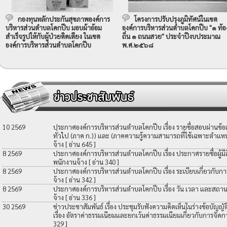
กองทุนหลักประกันสุขภาพองค์การ
โครงการปรับปรุงภูมิทัศน์ในเขต
บริหารส่วนตำบลโคกปีบ มอบผ้าอ้อม
องค์การบริหารส่วนตำบลโคกปีบ "๑ ท้อ
สำเร็จรูปให้กับผู้ป่วยติดเตียง ในเขต
ถิ่น ๑ ถนนสวย" ประจำปีงบประมาณ
องค์การบริหารส่วนตำบลโคกปีบ
พ.ศ.๒๕๖๘
10 2569
ประกาศองค์การบริหารส่วนตำบลโคกปีบ เรื่อง รายชื่อสอบผ่านข้
ทั่วไป (ภาค ก.)) และ (ภาคความรู้ความสามารถที่ใช้เฉพาะตำแหน่
จ้าง
[ อ่าน 645 ]
8 2569
ประกาศองค์การบริหารส่วนตำบลโคกปีบ เรื่อง ประกาศรายชื่อผู้มีสิท
พนักงานจ้าง
[ อ่าน 340 ]
8 2569
ประกาศองค์การบริหารส่วนตำบลโคกปีบ เรื่อง ระเบียบเกี่ยวกับกา
จ้าง
[ อ่าน 342 ]
8 2569
ประกาศองค์การบริหารส่วนตำบลโคกปีบ เรื่อง วัน เวลา และสถานที
จ้าง
[ อ่าน 336 ]
30 2569
ข่าวประชาสัมพันธ์ เรื่อง ประชุมรับฟังความคิดเห็นในร่างข้อบัญ
เรื่อง อัตราค่าธรรมเนียมและยกเว้นค่าธรรมเนียมเกี่ยวกับการจัดก
329 ]