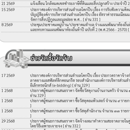
21 2569
แจ้งเตือน ใกล้หมดเขตชำระภาษีที่ดินและสิ่งปลูกสร้าง ประจำปี 
15 2569
ประกาศองค์การบริหารส่วนตำบลโคกปีบ เรื่อง การรับฟังความคิดเ
บัญญัติองค์การบริหารส่วนตำบลโคกปีบ เรื่อง อัตราค่าธรรมเนียมแ
จัดการสิ่งปฏิกูลและมูลฝอย พ.ศ...
[ อ่าน 331 ]
8 2569
ประชุมประชาคมหมู่บ้าน/ประชาคมตำบล ร่างแผนพัฒนาท้องถิ่นห้าป
และทบทวนแผนพัฒนาท้องถิ่นห้าปี ฉบับที่ 2 (พ.ศ.2566 - 2570)
[
17 2569
ประกาศองค์การบริหารส่วนตำบลโคกปีบ เรื่อง ประกวดราคาจ้างก่อ
ลาดยางแอสฟัลท์ติกคอนกรีต รอบสำนักงานองค์การบริหารส่วนตำ
อิเล็กทรอนิกส์ (e-bidding)
[ อ่าน 329 ]
1 2568
ประกาศผู้ชนะการเสนอราคา จัดซื้อวัสดุงานบ้านงานครัว จำนวน
อ่าน 329 ]
1 2568
ประกาศผู้ชนะการเสนอราคา ซื้อวัสดุคอมพิวเตอร์ จำนวน ๙ รายก
]
1 2568
ประกาศผู้ชนะการเสนอราคา ซื้อวัสดุสำนักงาน จำนวน ๓๓ รายก
]
29 2568
ประกาศผู้ชนะการเสนอราคา จัดจ้างเหมาทำความสะอาดภายในศูน
โดยวิธีเฉพาะเจาะจง
[ อ่าน 332 ]