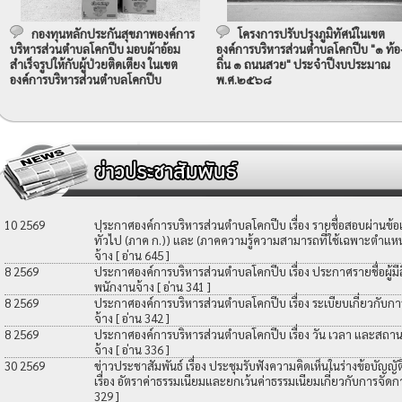
กองทุนหลักประกันสุขภาพองค์การ
โครงการปรับปรุงภูมิทัศน์ในเขต
บริหารส่วนตำบลโคกปีบ มอบผ้าอ้อม
องค์การบริหารส่วนตำบลโคกปีบ "๑ ท้อ
สำเร็จรูปให้กับผู้ป่วยติดเตียง ในเขต
ถิ่น ๑ ถนนสวย" ประจำปีงบประมาณ
องค์การบริหารส่วนตำบลโคกปีบ
พ.ศ.๒๕๖๘
10 2569
ประกาศองค์การบริหารส่วนตำบลโคกปีบ เรื่อง รายชื่อสอบผ่านข้
ทั่วไป (ภาค ก.)) และ (ภาคความรู้ความสามารถที่ใช้เฉพาะตำแหน่
จ้าง
[ อ่าน 645 ]
8 2569
ประกาศองค์การบริหารส่วนตำบลโคกปีบ เรื่อง ประกาศรายชื่อผู้มีสิท
พนักงานจ้าง
[ อ่าน 341 ]
8 2569
ประกาศองค์การบริหารส่วนตำบลโคกปีบ เรื่อง ระเบียบเกี่ยวกับกา
จ้าง
[ อ่าน 342 ]
8 2569
ประกาศองค์การบริหารส่วนตำบลโคกปีบ เรื่อง วัน เวลา และสถานที
จ้าง
[ อ่าน 336 ]
30 2569
ข่าวประชาสัมพันธ์ เรื่อง ประชุมรับฟังความคิดเห็นในร่างข้อบัญ
เรื่อง อัตราค่าธรรมเนียมและยกเว้นค่าธรรมเนียมเกี่ยวกับการจัดก
329 ]