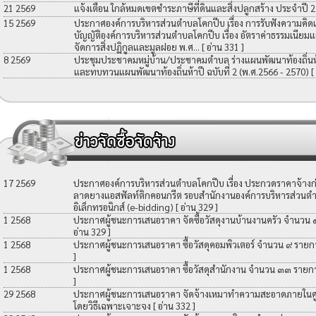
21 2569
แจ้งเตือน ใกล้หมดเขตชำระภาษีที่ดินและสิ่งปลูกสร้าง ประจำปี 
15 2569
ประกาศองค์การบริหารส่วนตำบลโคกปีบ เรื่อง การรับฟังความคิดเ
บัญญัติองค์การบริหารส่วนตำบลโคกปีบ เรื่อง อัตราค่าธรรมเนียมแ
จัดการสิ่งปฏิกูลและมูลฝอย พ.ศ...
[ อ่าน 331 ]
8 2569
ประชุมประชาคมหมู่บ้าน/ประชาคมตำบล ร่างแผนพัฒนาท้องถิ่นห้าป
และทบทวนแผนพัฒนาท้องถิ่นห้าปี ฉบับที่ 2 (พ.ศ.2566 - 2570)
[
17 2569
ประกาศองค์การบริหารส่วนตำบลโคกปีบ เรื่อง ประกวดราคาจ้างก่อ
ลาดยางแอสฟัลท์ติกคอนกรีต รอบสำนักงานองค์การบริหารส่วนตำ
อิเล็กทรอนิกส์ (e-bidding)
[ อ่าน 329 ]
1 2568
ประกาศผู้ชนะการเสนอราคา จัดซื้อวัสดุงานบ้านงานครัว จำนวน
อ่าน 329 ]
1 2568
ประกาศผู้ชนะการเสนอราคา ซื้อวัสดุคอมพิวเตอร์ จำนวน ๙ รายก
]
1 2568
ประกาศผู้ชนะการเสนอราคา ซื้อวัสดุสำนักงาน จำนวน ๓๓ รายก
]
29 2568
ประกาศผู้ชนะการเสนอราคา จัดจ้างเหมาทำความสะอาดภายในศูน
โดยวิธีเฉพาะเจาะจง
[ อ่าน 332 ]