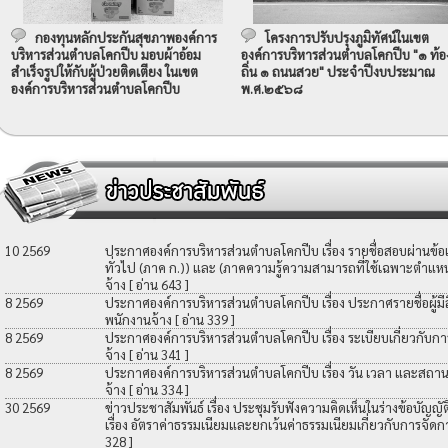
กองทุนหลักประกันสุขภาพองค์การ
โครงการปรับปรุงภูมิทัศน์ในเขต
บริหารส่วนตำบลโคกปีบ มอบผ้าอ้อม
องค์การบริหารส่วนตำบลโคกปีบ "๑ ท้อ
สำเร็จรูปให้กับผู้ป่วยติดเตียง ในเขต
ถิ่น ๑ ถนนสวย" ประจำปีงบประมาณ
องค์การบริหารส่วนตำบลโคกปีบ
พ.ศ.๒๕๖๘
10 2569
ประกาศองค์การบริหารส่วนตำบลโคกปีบ เรื่อง รายชื่อสอบผ่านข้
ทั่วไป (ภาค ก.)) และ (ภาคความรู้ความสามารถที่ใช้เฉพาะตำแหน่
จ้าง
[ อ่าน 643 ]
8 2569
ประกาศองค์การบริหารส่วนตำบลโคกปีบ เรื่อง ประกาศรายชื่อผู้มีสิท
พนักงานจ้าง
[ อ่าน 339 ]
8 2569
ประกาศองค์การบริหารส่วนตำบลโคกปีบ เรื่อง ระเบียบเกี่ยวกับกา
จ้าง
[ อ่าน 341 ]
8 2569
ประกาศองค์การบริหารส่วนตำบลโคกปีบ เรื่อง วัน เวลา และสถานที
จ้าง
[ อ่าน 334 ]
30 2569
ข่าวประชาสัมพันธ์ เรื่อง ประชุมรับฟังความคิดเห็นในร่างข้อบัญ
เรื่อง อัตราค่าธรรมเนียมและยกเว้นค่าธรรมเนียมเกี่ยวกับการจัดก
328 ]