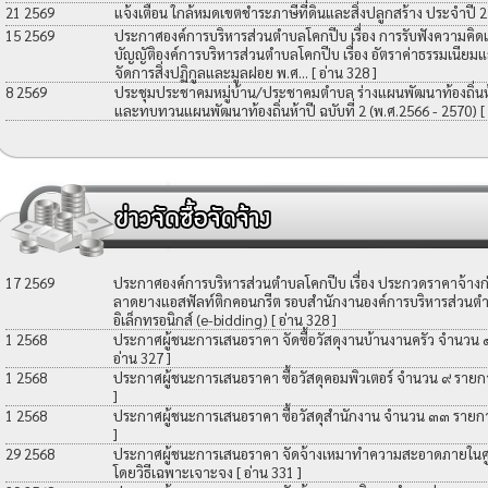
21 2569
แจ้งเตือน ใกล้หมดเขตชำระภาษีที่ดินและสิ่งปลูกสร้าง ประจำปี 
15 2569
ประกาศองค์การบริหารส่วนตำบลโคกปีบ เรื่อง การรับฟังความคิดเ
บัญญัติองค์การบริหารส่วนตำบลโคกปีบ เรื่อง อัตราค่าธรรมเนียมแ
จัดการสิ่งปฏิกูลและมูลฝอย พ.ศ...
[ อ่าน 328 ]
8 2569
ประชุมประชาคมหมู่บ้าน/ประชาคมตำบล ร่างแผนพัฒนาท้องถิ่นห้าป
และทบทวนแผนพัฒนาท้องถิ่นห้าปี ฉบับที่ 2 (พ.ศ.2566 - 2570)
[
17 2569
ประกาศองค์การบริหารส่วนตำบลโคกปีบ เรื่อง ประกวดราคาจ้างก่อ
ลาดยางแอสฟัลท์ติกคอนกรีต รอบสำนักงานองค์การบริหารส่วนตำ
อิเล็กทรอนิกส์ (e-bidding)
[ อ่าน 328 ]
1 2568
ประกาศผู้ชนะการเสนอราคา จัดซื้อวัสดุงานบ้านงานครัว จำนวน
อ่าน 327 ]
1 2568
ประกาศผู้ชนะการเสนอราคา ซื้อวัสดุคอมพิวเตอร์ จำนวน ๙ รายก
]
1 2568
ประกาศผู้ชนะการเสนอราคา ซื้อวัสดุสำนักงาน จำนวน ๓๓ รายก
]
29 2568
ประกาศผู้ชนะการเสนอราคา จัดจ้างเหมาทำความสะอาดภายในศูน
โดยวิธีเฉพาะเจาะจง
[ อ่าน 331 ]