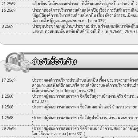
21 2569
แจ้งเตือน ใกล้หมดเขตชำระภาษีที่ดินและสิ่งปลูกสร้าง ประจำปี 
15 2569
ประกาศองค์การบริหารส่วนตำบลโคกปีบ เรื่อง การรับฟังความคิดเ
บัญญัติองค์การบริหารส่วนตำบลโคกปีบ เรื่อง อัตราค่าธรรมเนียมแ
จัดการสิ่งปฏิกูลและมูลฝอย พ.ศ...
[ อ่าน 329 ]
8 2569
ประชุมประชาคมหมู่บ้าน/ประชาคมตำบล ร่างแผนพัฒนาท้องถิ่นห้าป
และทบทวนแผนพัฒนาท้องถิ่นห้าปี ฉบับที่ 2 (พ.ศ.2566 - 2570)
[
17 2569
ประกาศองค์การบริหารส่วนตำบลโคกปีบ เรื่อง ประกวดราคาจ้างก่อ
ลาดยางแอสฟัลท์ติกคอนกรีต รอบสำนักงานองค์การบริหารส่วนตำ
อิเล็กทรอนิกส์ (e-bidding)
[ อ่าน 328 ]
1 2568
ประกาศผู้ชนะการเสนอราคา จัดซื้อวัสดุงานบ้านงานครัว จำนวน
อ่าน 327 ]
1 2568
ประกาศผู้ชนะการเสนอราคา ซื้อวัสดุคอมพิวเตอร์ จำนวน ๙ รายก
]
1 2568
ประกาศผู้ชนะการเสนอราคา ซื้อวัสดุสำนักงาน จำนวน ๓๓ รายก
]
29 2568
ประกาศผู้ชนะการเสนอราคา จัดจ้างเหมาทำความสะอาดภายในศูน
โดยวิธีเฉพาะเจาะจง
[ อ่าน 331 ]