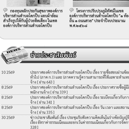
กองทุนหลักประกันสุขภาพองค์การ
โครงการปรับปรุงภูมิทัศน์ในเขต
บริหารส่วนตำบลโคกปีบ มอบผ้าอ้อม
องค์การบริหารส่วนตำบลโคกปีบ "๑ ท้อ
สำเร็จรูปให้กับผู้ป่วยติดเตียง ในเขต
ถิ่น ๑ ถนนสวย" ประจำปีงบประมาณ
องค์การบริหารส่วนตำบลโคกปีบ
พ.ศ.๒๕๖๘
10 2569
ประกาศองค์การบริหารส่วนตำบลโคกปีบ เรื่อง รายชื่อสอบผ่านข้
ทั่วไป (ภาค ก.)) และ (ภาคความรู้ความสามารถที่ใช้เฉพาะตำแหน่
จ้าง
[ อ่าน 643 ]
8 2569
ประกาศองค์การบริหารส่วนตำบลโคกปีบ เรื่อง ประกาศรายชื่อผู้มีสิท
พนักงานจ้าง
[ อ่าน 339 ]
8 2569
ประกาศองค์การบริหารส่วนตำบลโคกปีบ เรื่อง ระเบียบเกี่ยวกับกา
จ้าง
[ อ่าน 341 ]
8 2569
ประกาศองค์การบริหารส่วนตำบลโคกปีบ เรื่อง วัน เวลา และสถานที
จ้าง
[ อ่าน 335 ]
30 2569
ข่าวประชาสัมพันธ์ เรื่อง ประชุมรับฟังความคิดเห็นในร่างข้อบัญ
เรื่อง อัตราค่าธรรมเนียมและยกเว้นค่าธรรมเนียมเกี่ยวกับการจัดก
328 ]