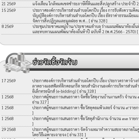
21 2569
แจ้งเตือน ใกล้หมดเขตชำระภาษีที่ดินและสิ่งปลูกสร้าง ประจำปี 
15 2569
ประกาศองค์การบริหารส่วนตำบลโคกปีบ เรื่อง การรับฟังความคิดเ
บัญญัติองค์การบริหารส่วนตำบลโคกปีบ เรื่อง อัตราค่าธรรมเนียมแ
จัดการสิ่งปฏิกูลและมูลฝอย พ.ศ...
[ อ่าน 328 ]
8 2569
ประชุมประชาคมหมู่บ้าน/ประชาคมตำบล ร่างแผนพัฒนาท้องถิ่นห้าป
และทบทวนแผนพัฒนาท้องถิ่นห้าปี ฉบับที่ 2 (พ.ศ.2566 - 2570)
[
17 2569
ประกาศองค์การบริหารส่วนตำบลโคกปีบ เรื่อง ประกวดราคาจ้างก่อ
ลาดยางแอสฟัลท์ติกคอนกรีต รอบสำนักงานองค์การบริหารส่วนตำ
อิเล็กทรอนิกส์ (e-bidding)
[ อ่าน 328 ]
1 2568
ประกาศผู้ชนะการเสนอราคา จัดซื้อวัสดุงานบ้านงานครัว จำนวน
อ่าน 327 ]
1 2568
ประกาศผู้ชนะการเสนอราคา ซื้อวัสดุคอมพิวเตอร์ จำนวน ๙ รายก
]
1 2568
ประกาศผู้ชนะการเสนอราคา ซื้อวัสดุสำนักงาน จำนวน ๓๓ รายก
]
29 2568
ประกาศผู้ชนะการเสนอราคา จัดจ้างเหมาทำความสะอาดภายในศูน
โดยวิธีเฉพาะเจาะจง
[ อ่าน 331 ]