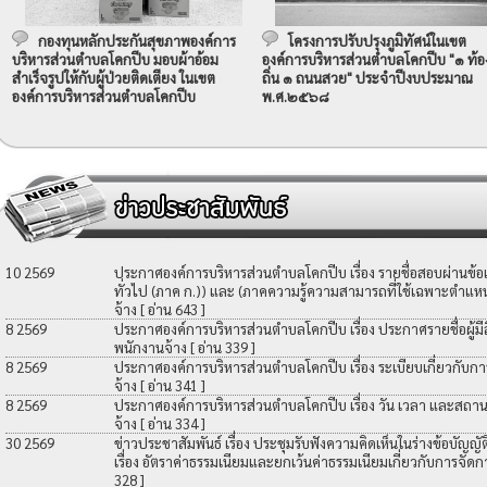
กองทุนหลักประกันสุขภาพองค์การ
โครงการปรับปรุงภูมิทัศน์ในเขต
บริหารส่วนตำบลโคกปีบ มอบผ้าอ้อม
องค์การบริหารส่วนตำบลโคกปีบ "๑ ท้อ
สำเร็จรูปให้กับผู้ป่วยติดเตียง ในเขต
ถิ่น ๑ ถนนสวย" ประจำปีงบประมาณ
องค์การบริหารส่วนตำบลโคกปีบ
พ.ศ.๒๕๖๘
10 2569
ประกาศองค์การบริหารส่วนตำบลโคกปีบ เรื่อง รายชื่อสอบผ่านข้
ทั่วไป (ภาค ก.)) และ (ภาคความรู้ความสามารถที่ใช้เฉพาะตำแหน่
จ้าง
[ อ่าน 643 ]
8 2569
ประกาศองค์การบริหารส่วนตำบลโคกปีบ เรื่อง ประกาศรายชื่อผู้มีสิท
พนักงานจ้าง
[ อ่าน 339 ]
8 2569
ประกาศองค์การบริหารส่วนตำบลโคกปีบ เรื่อง ระเบียบเกี่ยวกับกา
จ้าง
[ อ่าน 341 ]
8 2569
ประกาศองค์การบริหารส่วนตำบลโคกปีบ เรื่อง วัน เวลา และสถานที
จ้าง
[ อ่าน 334 ]
30 2569
ข่าวประชาสัมพันธ์ เรื่อง ประชุมรับฟังความคิดเห็นในร่างข้อบัญ
เรื่อง อัตราค่าธรรมเนียมและยกเว้นค่าธรรมเนียมเกี่ยวกับการจัดก
328 ]