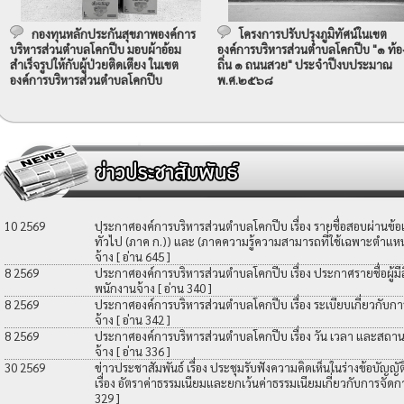
กองทุนหลักประกันสุขภาพองค์การ
โครงการปรับปรุงภูมิทัศน์ในเขต
บริหารส่วนตำบลโคกปีบ มอบผ้าอ้อม
องค์การบริหารส่วนตำบลโคกปีบ "๑ ท้อ
สำเร็จรูปให้กับผู้ป่วยติดเตียง ในเขต
ถิ่น ๑ ถนนสวย" ประจำปีงบประมาณ
องค์การบริหารส่วนตำบลโคกปีบ
พ.ศ.๒๕๖๘
10 2569
ประกาศองค์การบริหารส่วนตำบลโคกปีบ เรื่อง รายชื่อสอบผ่านข้
ทั่วไป (ภาค ก.)) และ (ภาคความรู้ความสามารถที่ใช้เฉพาะตำแหน่
จ้าง
[ อ่าน 645 ]
8 2569
ประกาศองค์การบริหารส่วนตำบลโคกปีบ เรื่อง ประกาศรายชื่อผู้มีสิท
พนักงานจ้าง
[ อ่าน 340 ]
8 2569
ประกาศองค์การบริหารส่วนตำบลโคกปีบ เรื่อง ระเบียบเกี่ยวกับกา
จ้าง
[ อ่าน 342 ]
8 2569
ประกาศองค์การบริหารส่วนตำบลโคกปีบ เรื่อง วัน เวลา และสถานที
จ้าง
[ อ่าน 336 ]
30 2569
ข่าวประชาสัมพันธ์ เรื่อง ประชุมรับฟังความคิดเห็นในร่างข้อบัญ
เรื่อง อัตราค่าธรรมเนียมและยกเว้นค่าธรรมเนียมเกี่ยวกับการจัดก
329 ]