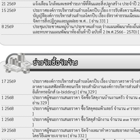
21 2569
แจ้งเตือน ใกล้หมดเขตชำระภาษีที่ดินและสิ่งปลูกสร้าง ประจำปี 
15 2569
ประกาศองค์การบริหารส่วนตำบลโคกปีบ เรื่อง การรับฟังความคิดเ
บัญญัติองค์การบริหารส่วนตำบลโคกปีบ เรื่อง อัตราค่าธรรมเนียมแ
จัดการสิ่งปฏิกูลและมูลฝอย พ.ศ...
[ อ่าน 331 ]
8 2569
ประชุมประชาคมหมู่บ้าน/ประชาคมตำบล ร่างแผนพัฒนาท้องถิ่นห้าป
และทบทวนแผนพัฒนาท้องถิ่นห้าปี ฉบับที่ 2 (พ.ศ.2566 - 2570)
[
17 2569
ประกาศองค์การบริหารส่วนตำบลโคกปีบ เรื่อง ประกวดราคาจ้างก่อ
ลาดยางแอสฟัลท์ติกคอนกรีต รอบสำนักงานองค์การบริหารส่วนตำ
อิเล็กทรอนิกส์ (e-bidding)
[ อ่าน 329 ]
1 2568
ประกาศผู้ชนะการเสนอราคา จัดซื้อวัสดุงานบ้านงานครัว จำนวน
อ่าน 329 ]
1 2568
ประกาศผู้ชนะการเสนอราคา ซื้อวัสดุคอมพิวเตอร์ จำนวน ๙ รายก
]
1 2568
ประกาศผู้ชนะการเสนอราคา ซื้อวัสดุสำนักงาน จำนวน ๓๓ รายก
]
29 2568
ประกาศผู้ชนะการเสนอราคา จัดจ้างเหมาทำความสะอาดภายในศูน
โดยวิธีเฉพาะเจาะจง
[ อ่าน 332 ]