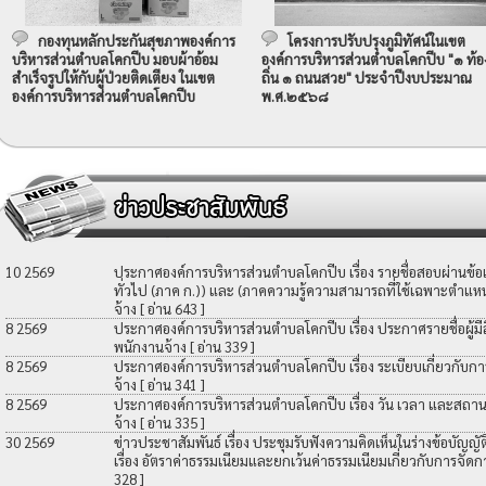
กองทุนหลักประกันสุขภาพองค์การ
โครงการปรับปรุงภูมิทัศน์ในเขต
บริหารส่วนตำบลโคกปีบ มอบผ้าอ้อม
องค์การบริหารส่วนตำบลโคกปีบ "๑ ท้อ
สำเร็จรูปให้กับผู้ป่วยติดเตียง ในเขต
ถิ่น ๑ ถนนสวย" ประจำปีงบประมาณ
องค์การบริหารส่วนตำบลโคกปีบ
พ.ศ.๒๕๖๘
10 2569
ประกาศองค์การบริหารส่วนตำบลโคกปีบ เรื่อง รายชื่อสอบผ่านข้
ทั่วไป (ภาค ก.)) และ (ภาคความรู้ความสามารถที่ใช้เฉพาะตำแหน่
จ้าง
[ อ่าน 643 ]
8 2569
ประกาศองค์การบริหารส่วนตำบลโคกปีบ เรื่อง ประกาศรายชื่อผู้มีสิท
พนักงานจ้าง
[ อ่าน 339 ]
8 2569
ประกาศองค์การบริหารส่วนตำบลโคกปีบ เรื่อง ระเบียบเกี่ยวกับกา
จ้าง
[ อ่าน 341 ]
8 2569
ประกาศองค์การบริหารส่วนตำบลโคกปีบ เรื่อง วัน เวลา และสถานที
จ้าง
[ อ่าน 335 ]
30 2569
ข่าวประชาสัมพันธ์ เรื่อง ประชุมรับฟังความคิดเห็นในร่างข้อบัญ
เรื่อง อัตราค่าธรรมเนียมและยกเว้นค่าธรรมเนียมเกี่ยวกับการจัดก
328 ]