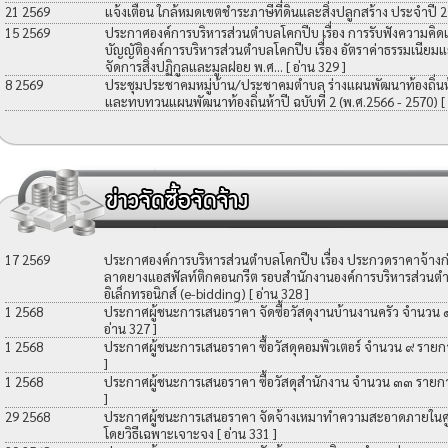
21 2569
แจ้งเตือน ใกล้หมดเขตชำระภาษีที่ดินและสิ่งปลูกสร้าง ประจำปี 
15 2569
ประกาศองค์การบริหารส่วนตำบลโคกปีบ เรื่อง การรับฟังความคิดเ
บัญญัติองค์การบริหารส่วนตำบลโคกปีบ เรื่อง อัตราค่าธรรมเนียมแ
จัดการสิ่งปฏิกูลและมูลฝอย พ.ศ...
[ อ่าน 329 ]
8 2569
ประชุมประชาคมหมู่บ้าน/ประชาคมตำบล ร่างแผนพัฒนาท้องถิ่นห้าป
และทบทวนแผนพัฒนาท้องถิ่นห้าปี ฉบับที่ 2 (พ.ศ.2566 - 2570)
[
17 2569
ประกาศองค์การบริหารส่วนตำบลโคกปีบ เรื่อง ประกวดราคาจ้างก่อ
ลาดยางแอสฟัลท์ติกคอนกรีต รอบสำนักงานองค์การบริหารส่วนตำ
อิเล็กทรอนิกส์ (e-bidding)
[ อ่าน 328 ]
1 2568
ประกาศผู้ชนะการเสนอราคา จัดซื้อวัสดุงานบ้านงานครัว จำนวน
อ่าน 327 ]
1 2568
ประกาศผู้ชนะการเสนอราคา ซื้อวัสดุคอมพิวเตอร์ จำนวน ๙ รายก
]
1 2568
ประกาศผู้ชนะการเสนอราคา ซื้อวัสดุสำนักงาน จำนวน ๓๓ รายก
]
29 2568
ประกาศผู้ชนะการเสนอราคา จัดจ้างเหมาทำความสะอาดภายในศูน
โดยวิธีเฉพาะเจาะจง
[ อ่าน 331 ]