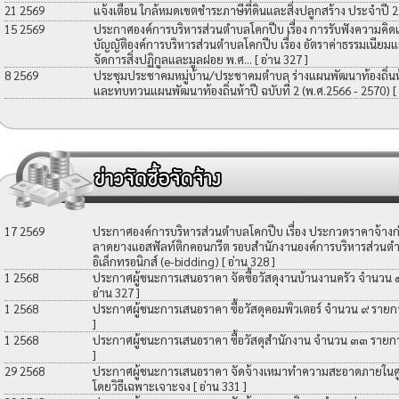
21 2569
แจ้งเตือน ใกล้หมดเขตชำระภาษีที่ดินและสิ่งปลูกสร้าง ประจำปี 
15 2569
ประกาศองค์การบริหารส่วนตำบลโคกปีบ เรื่อง การรับฟังความคิดเ
บัญญัติองค์การบริหารส่วนตำบลโคกปีบ เรื่อง อัตราค่าธรรมเนียมแ
จัดการสิ่งปฏิกูลและมูลฝอย พ.ศ...
[ อ่าน 327 ]
8 2569
ประชุมประชาคมหมู่บ้าน/ประชาคมตำบล ร่างแผนพัฒนาท้องถิ่นห้าป
และทบทวนแผนพัฒนาท้องถิ่นห้าปี ฉบับที่ 2 (พ.ศ.2566 - 2570)
[
17 2569
ประกาศองค์การบริหารส่วนตำบลโคกปีบ เรื่อง ประกวดราคาจ้างก่อ
ลาดยางแอสฟัลท์ติกคอนกรีต รอบสำนักงานองค์การบริหารส่วนตำ
อิเล็กทรอนิกส์ (e-bidding)
[ อ่าน 328 ]
1 2568
ประกาศผู้ชนะการเสนอราคา จัดซื้อวัสดุงานบ้านงานครัว จำนวน
อ่าน 327 ]
1 2568
ประกาศผู้ชนะการเสนอราคา ซื้อวัสดุคอมพิวเตอร์ จำนวน ๙ รายก
]
1 2568
ประกาศผู้ชนะการเสนอราคา ซื้อวัสดุสำนักงาน จำนวน ๓๓ รายก
]
29 2568
ประกาศผู้ชนะการเสนอราคา จัดจ้างเหมาทำความสะอาดภายในศูน
โดยวิธีเฉพาะเจาะจง
[ อ่าน 331 ]