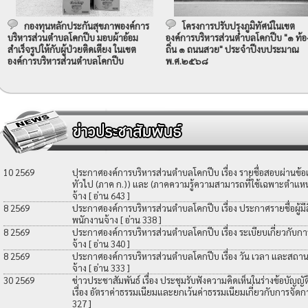
กองทุนหลักประกันสุขภาพองค์การ
โครงการปรับปรุงภูมิทัศน์ในเขต
บริหารส่วนตำบลโคกปีบ มอบผ้าอ้อม
องค์การบริหารส่วนตำบลโคกปีบ "๑ ท้อ
สำเร็จรูปให้กับผู้ป่วยติดเตียง ในเขต
ถิ่น ๑ ถนนสวย" ประจำปีงบประมาณ
องค์การบริหารส่วนตำบลโคกปีบ
พ.ศ.๒๕๖๘
10 2569
ประกาศองค์การบริหารส่วนตำบลโคกปีบ เรื่อง รายชื่อสอบผ่านข้
ทั่วไป (ภาค ก.)) และ (ภาคความรู้ความสามารถที่ใช้เฉพาะตำแหน่
จ้าง
[ อ่าน 643 ]
8 2569
ประกาศองค์การบริหารส่วนตำบลโคกปีบ เรื่อง ประกาศรายชื่อผู้มีสิท
พนักงานจ้าง
[ อ่าน 338 ]
8 2569
ประกาศองค์การบริหารส่วนตำบลโคกปีบ เรื่อง ระเบียบเกี่ยวกับกา
จ้าง
[ อ่าน 340 ]
8 2569
ประกาศองค์การบริหารส่วนตำบลโคกปีบ เรื่อง วัน เวลา และสถานที
จ้าง
[ อ่าน 333 ]
30 2569
ข่าวประชาสัมพันธ์ เรื่อง ประชุมรับฟังความคิดเห็นในร่างข้อบัญ
เรื่อง อัตราค่าธรรมเนียมและยกเว้นค่าธรรมเนียมเกี่ยวกับการจัดก
327 ]