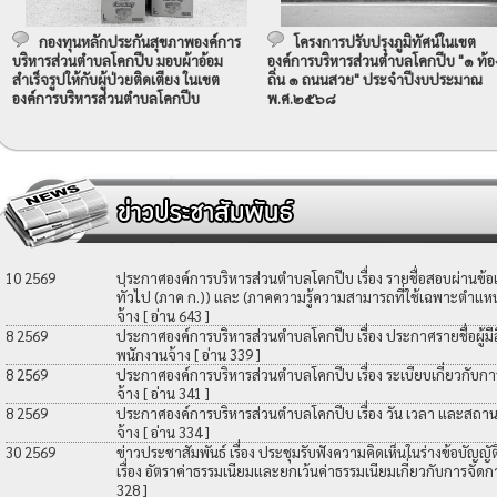
กองทุนหลักประกันสุขภาพองค์การ
โครงการปรับปรุงภูมิทัศน์ในเขต
บริหารส่วนตำบลโคกปีบ มอบผ้าอ้อม
องค์การบริหารส่วนตำบลโคกปีบ "๑ ท้อ
สำเร็จรูปให้กับผู้ป่วยติดเตียง ในเขต
ถิ่น ๑ ถนนสวย" ประจำปีงบประมาณ
องค์การบริหารส่วนตำบลโคกปีบ
พ.ศ.๒๕๖๘
10 2569
ประกาศองค์การบริหารส่วนตำบลโคกปีบ เรื่อง รายชื่อสอบผ่านข้
ทั่วไป (ภาค ก.)) และ (ภาคความรู้ความสามารถที่ใช้เฉพาะตำแหน่
จ้าง
[ อ่าน 643 ]
8 2569
ประกาศองค์การบริหารส่วนตำบลโคกปีบ เรื่อง ประกาศรายชื่อผู้มีสิท
พนักงานจ้าง
[ อ่าน 339 ]
8 2569
ประกาศองค์การบริหารส่วนตำบลโคกปีบ เรื่อง ระเบียบเกี่ยวกับกา
จ้าง
[ อ่าน 341 ]
8 2569
ประกาศองค์การบริหารส่วนตำบลโคกปีบ เรื่อง วัน เวลา และสถานที
จ้าง
[ อ่าน 334 ]
30 2569
ข่าวประชาสัมพันธ์ เรื่อง ประชุมรับฟังความคิดเห็นในร่างข้อบัญ
เรื่อง อัตราค่าธรรมเนียมและยกเว้นค่าธรรมเนียมเกี่ยวกับการจัดก
328 ]