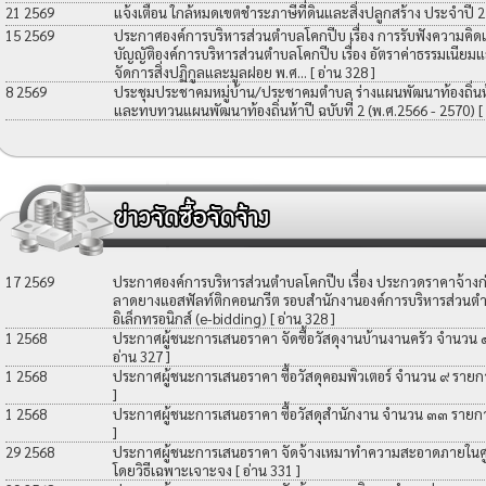
21 2569
แจ้งเตือน ใกล้หมดเขตชำระภาษีที่ดินและสิ่งปลูกสร้าง ประจำปี 
15 2569
ประกาศองค์การบริหารส่วนตำบลโคกปีบ เรื่อง การรับฟังความคิดเ
บัญญัติองค์การบริหารส่วนตำบลโคกปีบ เรื่อง อัตราค่าธรรมเนียมแ
จัดการสิ่งปฏิกูลและมูลฝอย พ.ศ...
[ อ่าน 328 ]
8 2569
ประชุมประชาคมหมู่บ้าน/ประชาคมตำบล ร่างแผนพัฒนาท้องถิ่นห้าป
และทบทวนแผนพัฒนาท้องถิ่นห้าปี ฉบับที่ 2 (พ.ศ.2566 - 2570)
[
17 2569
ประกาศองค์การบริหารส่วนตำบลโคกปีบ เรื่อง ประกวดราคาจ้างก่อ
ลาดยางแอสฟัลท์ติกคอนกรีต รอบสำนักงานองค์การบริหารส่วนตำ
อิเล็กทรอนิกส์ (e-bidding)
[ อ่าน 328 ]
1 2568
ประกาศผู้ชนะการเสนอราคา จัดซื้อวัสดุงานบ้านงานครัว จำนวน
อ่าน 327 ]
1 2568
ประกาศผู้ชนะการเสนอราคา ซื้อวัสดุคอมพิวเตอร์ จำนวน ๙ รายก
]
1 2568
ประกาศผู้ชนะการเสนอราคา ซื้อวัสดุสำนักงาน จำนวน ๓๓ รายก
]
29 2568
ประกาศผู้ชนะการเสนอราคา จัดจ้างเหมาทำความสะอาดภายในศูน
โดยวิธีเฉพาะเจาะจง
[ อ่าน 331 ]