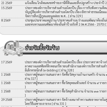
21 2569
แจ้งเตือน ใกล้หมดเขตชำระภาษีที่ดินและสิ่งปลูกสร้าง ประจำปี 
15 2569
ประกาศองค์การบริหารส่วนตำบลโคกปีบ เรื่อง การรับฟังความคิดเ
บัญญัติองค์การบริหารส่วนตำบลโคกปีบ เรื่อง อัตราค่าธรรมเนียมแ
จัดการสิ่งปฏิกูลและมูลฝอย พ.ศ...
[ อ่าน 329 ]
8 2569
ประชุมประชาคมหมู่บ้าน/ประชาคมตำบล ร่างแผนพัฒนาท้องถิ่นห้าป
และทบทวนแผนพัฒนาท้องถิ่นห้าปี ฉบับที่ 2 (พ.ศ.2566 - 2570)
[
17 2569
ประกาศองค์การบริหารส่วนตำบลโคกปีบ เรื่อง ประกวดราคาจ้างก่อ
ลาดยางแอสฟัลท์ติกคอนกรีต รอบสำนักงานองค์การบริหารส่วนตำ
อิเล็กทรอนิกส์ (e-bidding)
[ อ่าน 328 ]
1 2568
ประกาศผู้ชนะการเสนอราคา จัดซื้อวัสดุงานบ้านงานครัว จำนวน
อ่าน 327 ]
1 2568
ประกาศผู้ชนะการเสนอราคา ซื้อวัสดุคอมพิวเตอร์ จำนวน ๙ รายก
]
1 2568
ประกาศผู้ชนะการเสนอราคา ซื้อวัสดุสำนักงาน จำนวน ๓๓ รายก
]
29 2568
ประกาศผู้ชนะการเสนอราคา จัดจ้างเหมาทำความสะอาดภายในศูน
โดยวิธีเฉพาะเจาะจง
[ อ่าน 331 ]