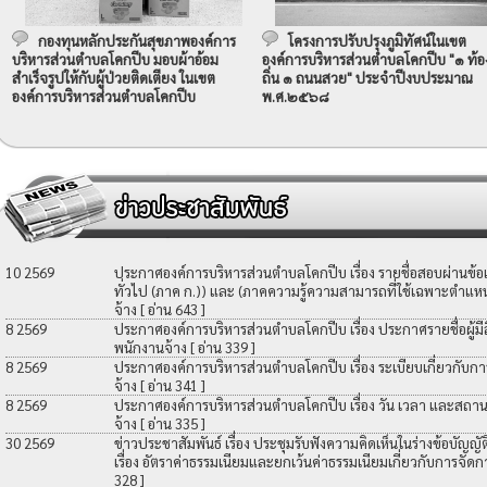
กองทุนหลักประกันสุขภาพองค์การ
โครงการปรับปรุงภูมิทัศน์ในเขต
บริหารส่วนตำบลโคกปีบ มอบผ้าอ้อม
องค์การบริหารส่วนตำบลโคกปีบ "๑ ท้อ
สำเร็จรูปให้กับผู้ป่วยติดเตียง ในเขต
ถิ่น ๑ ถนนสวย" ประจำปีงบประมาณ
องค์การบริหารส่วนตำบลโคกปีบ
พ.ศ.๒๕๖๘
10 2569
ประกาศองค์การบริหารส่วนตำบลโคกปีบ เรื่อง รายชื่อสอบผ่านข้
ทั่วไป (ภาค ก.)) และ (ภาคความรู้ความสามารถที่ใช้เฉพาะตำแหน่
จ้าง
[ อ่าน 643 ]
8 2569
ประกาศองค์การบริหารส่วนตำบลโคกปีบ เรื่อง ประกาศรายชื่อผู้มีสิท
พนักงานจ้าง
[ อ่าน 339 ]
8 2569
ประกาศองค์การบริหารส่วนตำบลโคกปีบ เรื่อง ระเบียบเกี่ยวกับกา
จ้าง
[ อ่าน 341 ]
8 2569
ประกาศองค์การบริหารส่วนตำบลโคกปีบ เรื่อง วัน เวลา และสถานที
จ้าง
[ อ่าน 335 ]
30 2569
ข่าวประชาสัมพันธ์ เรื่อง ประชุมรับฟังความคิดเห็นในร่างข้อบัญ
เรื่อง อัตราค่าธรรมเนียมและยกเว้นค่าธรรมเนียมเกี่ยวกับการจัดก
328 ]