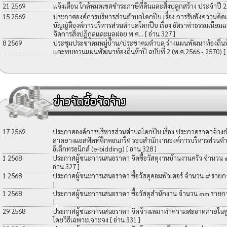
21 2569
แจ้งเตือน ใกล้หมดเขตชำระภาษีที่ดินและสิ่งปลูกสร้าง ประจำปี 
15 2569
ประกาศองค์การบริหารส่วนตำบลโคกปีบ เรื่อง การรับฟังความคิดเ
บัญญัติองค์การบริหารส่วนตำบลโคกปีบ เรื่อง อัตราค่าธรรมเนียมแ
จัดการสิ่งปฏิกูลและมูลฝอย พ.ศ...
[ อ่าน 327 ]
8 2569
ประชุมประชาคมหมู่บ้าน/ประชาคมตำบล ร่างแผนพัฒนาท้องถิ่นห้าป
และทบทวนแผนพัฒนาท้องถิ่นห้าปี ฉบับที่ 2 (พ.ศ.2566 - 2570)
[
17 2569
ประกาศองค์การบริหารส่วนตำบลโคกปีบ เรื่อง ประกวดราคาจ้างก่อ
ลาดยางแอสฟัลท์ติกคอนกรีต รอบสำนักงานองค์การบริหารส่วนตำ
อิเล็กทรอนิกส์ (e-bidding)
[ อ่าน 328 ]
1 2568
ประกาศผู้ชนะการเสนอราคา จัดซื้อวัสดุงานบ้านงานครัว จำนวน
อ่าน 327 ]
1 2568
ประกาศผู้ชนะการเสนอราคา ซื้อวัสดุคอมพิวเตอร์ จำนวน ๙ รายก
]
1 2568
ประกาศผู้ชนะการเสนอราคา ซื้อวัสดุสำนักงาน จำนวน ๓๓ รายก
]
29 2568
ประกาศผู้ชนะการเสนอราคา จัดจ้างเหมาทำความสะอาดภายในศูน
โดยวิธีเฉพาะเจาะจง
[ อ่าน 331 ]