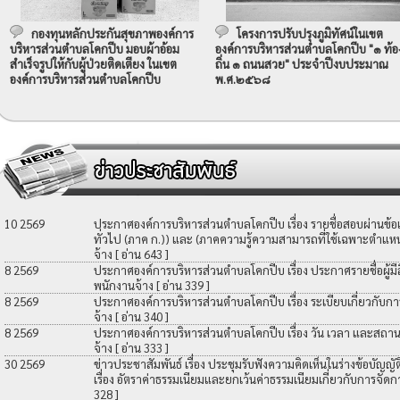
กองทุนหลักประกันสุขภาพองค์การ
โครงการปรับปรุงภูมิทัศน์ในเขต
บริหารส่วนตำบลโคกปีบ มอบผ้าอ้อม
องค์การบริหารส่วนตำบลโคกปีบ "๑ ท้อ
สำเร็จรูปให้กับผู้ป่วยติดเตียง ในเขต
ถิ่น ๑ ถนนสวย" ประจำปีงบประมาณ
องค์การบริหารส่วนตำบลโคกปีบ
พ.ศ.๒๕๖๘
10 2569
ประกาศองค์การบริหารส่วนตำบลโคกปีบ เรื่อง รายชื่อสอบผ่านข้
ทั่วไป (ภาค ก.)) และ (ภาคความรู้ความสามารถที่ใช้เฉพาะตำแหน่
จ้าง
[ อ่าน 643 ]
8 2569
ประกาศองค์การบริหารส่วนตำบลโคกปีบ เรื่อง ประกาศรายชื่อผู้มีสิท
พนักงานจ้าง
[ อ่าน 339 ]
8 2569
ประกาศองค์การบริหารส่วนตำบลโคกปีบ เรื่อง ระเบียบเกี่ยวกับกา
จ้าง
[ อ่าน 340 ]
8 2569
ประกาศองค์การบริหารส่วนตำบลโคกปีบ เรื่อง วัน เวลา และสถานที
จ้าง
[ อ่าน 333 ]
30 2569
ข่าวประชาสัมพันธ์ เรื่อง ประชุมรับฟังความคิดเห็นในร่างข้อบัญ
เรื่อง อัตราค่าธรรมเนียมและยกเว้นค่าธรรมเนียมเกี่ยวกับการจัดก
328 ]