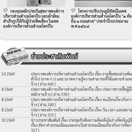
กองทุนหลักประกันสุขภาพองค์การ
โครงการปรับปรุงภูมิทัศน์ในเขต
บริหารส่วนตำบลโคกปีบ มอบผ้าอ้อม
องค์การบริหารส่วนตำบลโคกปีบ "๑ ท้อ
สำเร็จรูปให้กับผู้ป่วยติดเตียง ในเขต
ถิ่น ๑ ถนนสวย" ประจำปีงบประมาณ
องค์การบริหารส่วนตำบลโคกปีบ
พ.ศ.๒๕๖๘
10 2569
ประกาศองค์การบริหารส่วนตำบลโคกปีบ เรื่อง รายชื่อสอบผ่านข้
ทั่วไป (ภาค ก.)) และ (ภาคความรู้ความสามารถที่ใช้เฉพาะตำแหน่
จ้าง
[ อ่าน 643 ]
8 2569
ประกาศองค์การบริหารส่วนตำบลโคกปีบ เรื่อง ประกาศรายชื่อผู้มีสิท
พนักงานจ้าง
[ อ่าน 338 ]
8 2569
ประกาศองค์การบริหารส่วนตำบลโคกปีบ เรื่อง ระเบียบเกี่ยวกับกา
จ้าง
[ อ่าน 340 ]
8 2569
ประกาศองค์การบริหารส่วนตำบลโคกปีบ เรื่อง วัน เวลา และสถานที
จ้าง
[ อ่าน 333 ]
30 2569
ข่าวประชาสัมพันธ์ เรื่อง ประชุมรับฟังความคิดเห็นในร่างข้อบัญ
เรื่อง อัตราค่าธรรมเนียมและยกเว้นค่าธรรมเนียมเกี่ยวกับการจัดก
327 ]