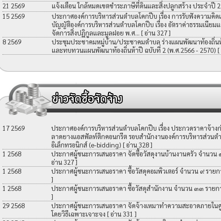
21 2569
แจ้งเตือน ใกล้หมดเขตชำระภาษีที่ดินและสิ่งปลูกสร้าง ประจำปี 
15 2569
ประกาศองค์การบริหารส่วนตำบลโคกปีบ เรื่อง การรับฟังความคิดเ
บัญญัติองค์การบริหารส่วนตำบลโคกปีบ เรื่อง อัตราค่าธรรมเนียมแ
จัดการสิ่งปฏิกูลและมูลฝอย พ.ศ...
[ อ่าน 327 ]
8 2569
ประชุมประชาคมหมู่บ้าน/ประชาคมตำบล ร่างแผนพัฒนาท้องถิ่นห้าป
และทบทวนแผนพัฒนาท้องถิ่นห้าปี ฉบับที่ 2 (พ.ศ.2566 - 2570)
[
17 2569
ประกาศองค์การบริหารส่วนตำบลโคกปีบ เรื่อง ประกวดราคาจ้างก่อ
ลาดยางแอสฟัลท์ติกคอนกรีต รอบสำนักงานองค์การบริหารส่วนตำ
อิเล็กทรอนิกส์ (e-bidding)
[ อ่าน 328 ]
1 2568
ประกาศผู้ชนะการเสนอราคา จัดซื้อวัสดุงานบ้านงานครัว จำนวน
อ่าน 327 ]
1 2568
ประกาศผู้ชนะการเสนอราคา ซื้อวัสดุคอมพิวเตอร์ จำนวน ๙ รายก
]
1 2568
ประกาศผู้ชนะการเสนอราคา ซื้อวัสดุสำนักงาน จำนวน ๓๓ รายก
]
29 2568
ประกาศผู้ชนะการเสนอราคา จัดจ้างเหมาทำความสะอาดภายในศูน
โดยวิธีเฉพาะเจาะจง
[ อ่าน 331 ]