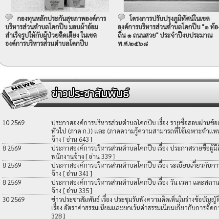
กองทุนหลักประกันสุขภาพองค์การ
โครงการปรับปรุงภูมิทัศน์ในเขต
บริหารส่วนตำบลโคกปีบ มอบผ้าอ้อม
องค์การบริหารส่วนตำบลโคกปีบ "๑ ท้อ
สำเร็จรูปให้กับผู้ป่วยติดเตียง ในเขต
ถิ่น ๑ ถนนสวย" ประจำปีงบประมาณ
องค์การบริหารส่วนตำบลโคกปีบ
พ.ศ.๒๕๖๘
10 2569
ประกาศองค์การบริหารส่วนตำบลโคกปีบ เรื่อง รายชื่อสอบผ่านข้
ทั่วไป (ภาค ก.)) และ (ภาคความรู้ความสามารถที่ใช้เฉพาะตำแหน่
จ้าง
[ อ่าน 643 ]
8 2569
ประกาศองค์การบริหารส่วนตำบลโคกปีบ เรื่อง ประกาศรายชื่อผู้มีสิท
พนักงานจ้าง
[ อ่าน 339 ]
8 2569
ประกาศองค์การบริหารส่วนตำบลโคกปีบ เรื่อง ระเบียบเกี่ยวกับกา
จ้าง
[ อ่าน 341 ]
8 2569
ประกาศองค์การบริหารส่วนตำบลโคกปีบ เรื่อง วัน เวลา และสถานที
จ้าง
[ อ่าน 335 ]
30 2569
ข่าวประชาสัมพันธ์ เรื่อง ประชุมรับฟังความคิดเห็นในร่างข้อบัญ
เรื่อง อัตราค่าธรรมเนียมและยกเว้นค่าธรรมเนียมเกี่ยวกับการจัดก
328 ]