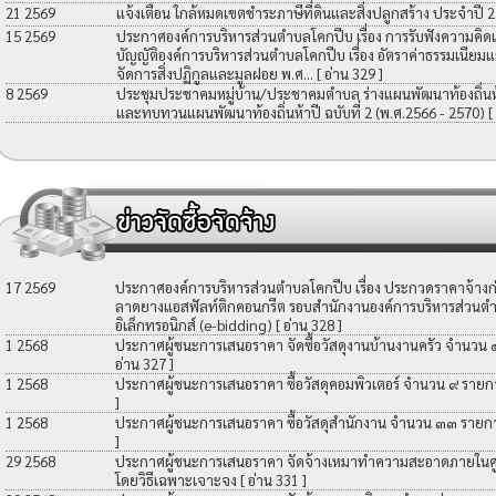
21 2569
แจ้งเตือน ใกล้หมดเขตชำระภาษีที่ดินและสิ่งปลูกสร้าง ประจำปี 
15 2569
ประกาศองค์การบริหารส่วนตำบลโคกปีบ เรื่อง การรับฟังความคิดเ
บัญญัติองค์การบริหารส่วนตำบลโคกปีบ เรื่อง อัตราค่าธรรมเนียมแ
จัดการสิ่งปฏิกูลและมูลฝอย พ.ศ...
[ อ่าน 329 ]
8 2569
ประชุมประชาคมหมู่บ้าน/ประชาคมตำบล ร่างแผนพัฒนาท้องถิ่นห้าป
และทบทวนแผนพัฒนาท้องถิ่นห้าปี ฉบับที่ 2 (พ.ศ.2566 - 2570)
[
17 2569
ประกาศองค์การบริหารส่วนตำบลโคกปีบ เรื่อง ประกวดราคาจ้างก่อ
ลาดยางแอสฟัลท์ติกคอนกรีต รอบสำนักงานองค์การบริหารส่วนตำ
อิเล็กทรอนิกส์ (e-bidding)
[ อ่าน 328 ]
1 2568
ประกาศผู้ชนะการเสนอราคา จัดซื้อวัสดุงานบ้านงานครัว จำนวน
อ่าน 327 ]
1 2568
ประกาศผู้ชนะการเสนอราคา ซื้อวัสดุคอมพิวเตอร์ จำนวน ๙ รายก
]
1 2568
ประกาศผู้ชนะการเสนอราคา ซื้อวัสดุสำนักงาน จำนวน ๓๓ รายก
]
29 2568
ประกาศผู้ชนะการเสนอราคา จัดจ้างเหมาทำความสะอาดภายในศูน
โดยวิธีเฉพาะเจาะจง
[ อ่าน 331 ]