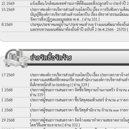
21 2569
แจ้งเตือน ใกล้หมดเขตชำระภาษีที่ดินและสิ่งปลูกสร้าง ประจำปี 
15 2569
ประกาศองค์การบริหารส่วนตำบลโคกปีบ เรื่อง การรับฟังความคิดเ
บัญญัติองค์การบริหารส่วนตำบลโคกปีบ เรื่อง อัตราค่าธรรมเนียมแ
จัดการสิ่งปฏิกูลและมูลฝอย พ.ศ...
[ อ่าน 331 ]
8 2569
ประชุมประชาคมหมู่บ้าน/ประชาคมตำบล ร่างแผนพัฒนาท้องถิ่นห้าป
และทบทวนแผนพัฒนาท้องถิ่นห้าปี ฉบับที่ 2 (พ.ศ.2566 - 2570)
[
17 2569
ประกาศองค์การบริหารส่วนตำบลโคกปีบ เรื่อง ประกวดราคาจ้างก่อ
ลาดยางแอสฟัลท์ติกคอนกรีต รอบสำนักงานองค์การบริหารส่วนตำ
อิเล็กทรอนิกส์ (e-bidding)
[ อ่าน 329 ]
1 2568
ประกาศผู้ชนะการเสนอราคา จัดซื้อวัสดุงานบ้านงานครัว จำนวน
อ่าน 329 ]
1 2568
ประกาศผู้ชนะการเสนอราคา ซื้อวัสดุคอมพิวเตอร์ จำนวน ๙ รายก
]
1 2568
ประกาศผู้ชนะการเสนอราคา ซื้อวัสดุสำนักงาน จำนวน ๓๓ รายก
]
29 2568
ประกาศผู้ชนะการเสนอราคา จัดจ้างเหมาทำความสะอาดภายในศูน
โดยวิธีเฉพาะเจาะจง
[ อ่าน 332 ]