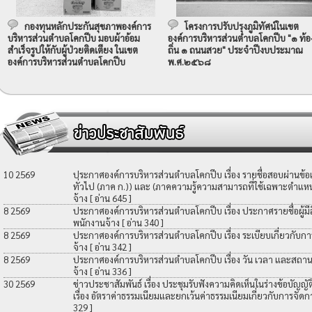
กองทุนหลักประกันสุขภาพองค์การ
โครงการปรับปรุงภูมิทัศน์ในเขต
บริหารส่วนตำบลโคกปีบ มอบผ้าอ้อม
องค์การบริหารส่วนตำบลโคกปีบ "๑ ท้อ
สำเร็จรูปให้กับผู้ป่วยติดเตียง ในเขต
ถิ่น ๑ ถนนสวย" ประจำปีงบประมาณ
องค์การบริหารส่วนตำบลโคกปีบ
พ.ศ.๒๕๖๘
10 2569
ประกาศองค์การบริหารส่วนตำบลโคกปีบ เรื่อง รายชื่อสอบผ่านข้
ทั่วไป (ภาค ก.)) และ (ภาคความรู้ความสามารถที่ใช้เฉพาะตำแหน่
จ้าง
[ อ่าน 645 ]
8 2569
ประกาศองค์การบริหารส่วนตำบลโคกปีบ เรื่อง ประกาศรายชื่อผู้มีสิท
พนักงานจ้าง
[ อ่าน 340 ]
8 2569
ประกาศองค์การบริหารส่วนตำบลโคกปีบ เรื่อง ระเบียบเกี่ยวกับกา
จ้าง
[ อ่าน 342 ]
8 2569
ประกาศองค์การบริหารส่วนตำบลโคกปีบ เรื่อง วัน เวลา และสถานที
จ้าง
[ อ่าน 336 ]
30 2569
ข่าวประชาสัมพันธ์ เรื่อง ประชุมรับฟังความคิดเห็นในร่างข้อบัญ
เรื่อง อัตราค่าธรรมเนียมและยกเว้นค่าธรรมเนียมเกี่ยวกับการจัดก
329 ]