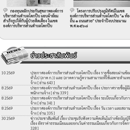
กองทุนหลักประกันสุขภาพองค์การ
โครงการปรับปรุงภูมิทัศน์ในเขต
บริหารส่วนตำบลโคกปีบ มอบผ้าอ้อม
องค์การบริหารส่วนตำบลโคกปีบ "๑ ท้อ
สำเร็จรูปให้กับผู้ป่วยติดเตียง ในเขต
ถิ่น ๑ ถนนสวย" ประจำปีงบประมาณ
องค์การบริหารส่วนตำบลโคกปีบ
พ.ศ.๒๕๖๘
10 2569
ประกาศองค์การบริหารส่วนตำบลโคกปีบ เรื่อง รายชื่อสอบผ่านข้
ทั่วไป (ภาค ก.)) และ (ภาคความรู้ความสามารถที่ใช้เฉพาะตำแหน่
จ้าง
[ อ่าน 643 ]
8 2569
ประกาศองค์การบริหารส่วนตำบลโคกปีบ เรื่อง ประกาศรายชื่อผู้มีสิท
พนักงานจ้าง
[ อ่าน 339 ]
8 2569
ประกาศองค์การบริหารส่วนตำบลโคกปีบ เรื่อง ระเบียบเกี่ยวกับกา
จ้าง
[ อ่าน 341 ]
8 2569
ประกาศองค์การบริหารส่วนตำบลโคกปีบ เรื่อง วัน เวลา และสถานที
จ้าง
[ อ่าน 335 ]
30 2569
ข่าวประชาสัมพันธ์ เรื่อง ประชุมรับฟังความคิดเห็นในร่างข้อบัญ
เรื่อง อัตราค่าธรรมเนียมและยกเว้นค่าธรรมเนียมเกี่ยวกับการจัดก
328 ]