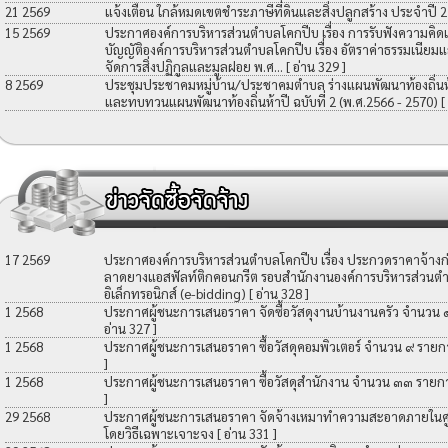
21 2569
แจ้งเตือน ใกล้หมดเขตชำระภาษีที่ดินและสิ่งปลูกสร้าง ประจำปี 
15 2569
ประกาศองค์การบริหารส่วนตำบลโคกปีบ เรื่อง การรับฟังความคิดเ
บัญญัติองค์การบริหารส่วนตำบลโคกปีบ เรื่อง อัตราค่าธรรมเนียมแ
จัดการสิ่งปฏิกูลและมูลฝอย พ.ศ...
[ อ่าน 329 ]
8 2569
ประชุมประชาคมหมู่บ้าน/ประชาคมตำบล ร่างแผนพัฒนาท้องถิ่นห้าป
และทบทวนแผนพัฒนาท้องถิ่นห้าปี ฉบับที่ 2 (พ.ศ.2566 - 2570)
[
17 2569
ประกาศองค์การบริหารส่วนตำบลโคกปีบ เรื่อง ประกวดราคาจ้างก่อ
ลาดยางแอสฟัลท์ติกคอนกรีต รอบสำนักงานองค์การบริหารส่วนตำ
อิเล็กทรอนิกส์ (e-bidding)
[ อ่าน 328 ]
1 2568
ประกาศผู้ชนะการเสนอราคา จัดซื้อวัสดุงานบ้านงานครัว จำนวน
อ่าน 327 ]
1 2568
ประกาศผู้ชนะการเสนอราคา ซื้อวัสดุคอมพิวเตอร์ จำนวน ๙ รายก
]
1 2568
ประกาศผู้ชนะการเสนอราคา ซื้อวัสดุสำนักงาน จำนวน ๓๓ รายก
]
29 2568
ประกาศผู้ชนะการเสนอราคา จัดจ้างเหมาทำความสะอาดภายในศูน
โดยวิธีเฉพาะเจาะจง
[ อ่าน 331 ]