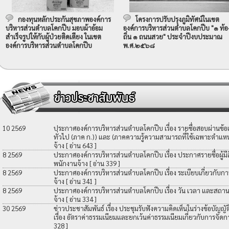
กองทุนหลักประกันสุขภาพองค์การ
โครงการปรับปรุงภูมิทัศน์ในเขต
บริหารส่วนตำบลโคกปีบ มอบผ้าอ้อม
องค์การบริหารส่วนตำบลโคกปีบ "๑ ท้อ
สำเร็จรูปให้กับผู้ป่วยติดเตียง ในเขต
ถิ่น ๑ ถนนสวย" ประจำปีงบประมาณ
องค์การบริหารส่วนตำบลโคกปีบ
พ.ศ.๒๕๖๘
10 2569
ประกาศองค์การบริหารส่วนตำบลโคกปีบ เรื่อง รายชื่อสอบผ่านข้
ทั่วไป (ภาค ก.)) และ (ภาคความรู้ความสามารถที่ใช้เฉพาะตำแหน่
จ้าง
[ อ่าน 643 ]
8 2569
ประกาศองค์การบริหารส่วนตำบลโคกปีบ เรื่อง ประกาศรายชื่อผู้มีสิท
พนักงานจ้าง
[ อ่าน 339 ]
8 2569
ประกาศองค์การบริหารส่วนตำบลโคกปีบ เรื่อง ระเบียบเกี่ยวกับกา
จ้าง
[ อ่าน 341 ]
8 2569
ประกาศองค์การบริหารส่วนตำบลโคกปีบ เรื่อง วัน เวลา และสถานที
จ้าง
[ อ่าน 334 ]
30 2569
ข่าวประชาสัมพันธ์ เรื่อง ประชุมรับฟังความคิดเห็นในร่างข้อบัญ
เรื่อง อัตราค่าธรรมเนียมและยกเว้นค่าธรรมเนียมเกี่ยวกับการจัดก
328 ]