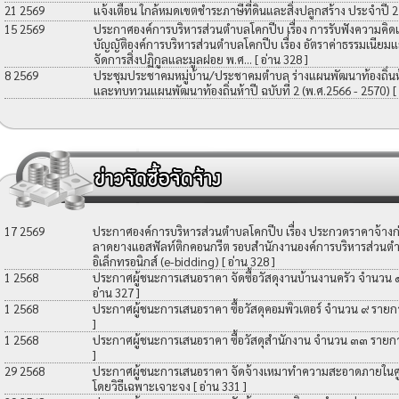
21 2569
แจ้งเตือน ใกล้หมดเขตชำระภาษีที่ดินและสิ่งปลูกสร้าง ประจำปี 
15 2569
ประกาศองค์การบริหารส่วนตำบลโคกปีบ เรื่อง การรับฟังความคิดเ
บัญญัติองค์การบริหารส่วนตำบลโคกปีบ เรื่อง อัตราค่าธรรมเนียมแ
จัดการสิ่งปฏิกูลและมูลฝอย พ.ศ...
[ อ่าน 328 ]
8 2569
ประชุมประชาคมหมู่บ้าน/ประชาคมตำบล ร่างแผนพัฒนาท้องถิ่นห้าป
และทบทวนแผนพัฒนาท้องถิ่นห้าปี ฉบับที่ 2 (พ.ศ.2566 - 2570)
[
17 2569
ประกาศองค์การบริหารส่วนตำบลโคกปีบ เรื่อง ประกวดราคาจ้างก่อ
ลาดยางแอสฟัลท์ติกคอนกรีต รอบสำนักงานองค์การบริหารส่วนตำ
อิเล็กทรอนิกส์ (e-bidding)
[ อ่าน 328 ]
1 2568
ประกาศผู้ชนะการเสนอราคา จัดซื้อวัสดุงานบ้านงานครัว จำนวน
อ่าน 327 ]
1 2568
ประกาศผู้ชนะการเสนอราคา ซื้อวัสดุคอมพิวเตอร์ จำนวน ๙ รายก
]
1 2568
ประกาศผู้ชนะการเสนอราคา ซื้อวัสดุสำนักงาน จำนวน ๓๓ รายก
]
29 2568
ประกาศผู้ชนะการเสนอราคา จัดจ้างเหมาทำความสะอาดภายในศูน
โดยวิธีเฉพาะเจาะจง
[ อ่าน 331 ]