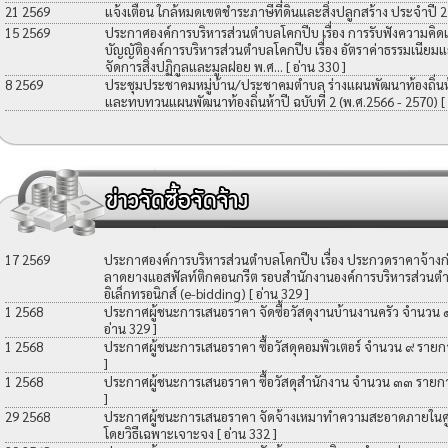
21 2569
แจ้งเตือน ใกล้หมดเขตชำระภาษีที่ดินและสิ่งปลูกสร้าง ประจำปี 
15 2569
ประกาศองค์การบริหารส่วนตำบลโคกปีบ เรื่อง การรับฟังความคิดเ
บัญญัติองค์การบริหารส่วนตำบลโคกปีบ เรื่อง อัตราค่าธรรมเนียมแ
จัดการสิ่งปฏิกูลและมูลฝอย พ.ศ...
[ อ่าน 330 ]
8 2569
ประชุมประชาคมหมู่บ้าน/ประชาคมตำบล ร่างแผนพัฒนาท้องถิ่นห้าป
และทบทวนแผนพัฒนาท้องถิ่นห้าปี ฉบับที่ 2 (พ.ศ.2566 - 2570)
[
17 2569
ประกาศองค์การบริหารส่วนตำบลโคกปีบ เรื่อง ประกวดราคาจ้างก่อ
ลาดยางแอสฟัลท์ติกคอนกรีต รอบสำนักงานองค์การบริหารส่วนตำ
อิเล็กทรอนิกส์ (e-bidding)
[ อ่าน 329 ]
1 2568
ประกาศผู้ชนะการเสนอราคา จัดซื้อวัสดุงานบ้านงานครัว จำนวน
อ่าน 329 ]
1 2568
ประกาศผู้ชนะการเสนอราคา ซื้อวัสดุคอมพิวเตอร์ จำนวน ๙ รายก
]
1 2568
ประกาศผู้ชนะการเสนอราคา ซื้อวัสดุสำนักงาน จำนวน ๓๓ รายก
]
29 2568
ประกาศผู้ชนะการเสนอราคา จัดจ้างเหมาทำความสะอาดภายในศูน
โดยวิธีเฉพาะเจาะจง
[ อ่าน 332 ]