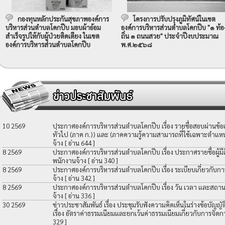
กองทุนหลักประกันสุขภาพองค์การ
โครงการปรับปรุงภูมิทัศน์ในเขต
บริหารส่วนตำบลโคกปีบ มอบผ้าอ้อม
องค์การบริหารส่วนตำบลโคกปีบ "๑ ท้อ
สำเร็จรูปให้กับผู้ป่วยติดเตียง ในเขต
ถิ่น ๑ ถนนสวย" ประจำปีงบประมาณ
องค์การบริหารส่วนตำบลโคกปีบ
พ.ศ.๒๕๖๘
10 2569
ประกาศองค์การบริหารส่วนตำบลโคกปีบ เรื่อง รายชื่อสอบผ่านข้
ทั่วไป (ภาค ก.)) และ (ภาคความรู้ความสามารถที่ใช้เฉพาะตำแหน่
จ้าง
[ อ่าน 644 ]
8 2569
ประกาศองค์การบริหารส่วนตำบลโคกปีบ เรื่อง ประกาศรายชื่อผู้มีสิท
พนักงานจ้าง
[ อ่าน 340 ]
8 2569
ประกาศองค์การบริหารส่วนตำบลโคกปีบ เรื่อง ระเบียบเกี่ยวกับกา
จ้าง
[ อ่าน 342 ]
8 2569
ประกาศองค์การบริหารส่วนตำบลโคกปีบ เรื่อง วัน เวลา และสถานที
จ้าง
[ อ่าน 336 ]
30 2569
ข่าวประชาสัมพันธ์ เรื่อง ประชุมรับฟังความคิดเห็นในร่างข้อบัญ
เรื่อง อัตราค่าธรรมเนียมและยกเว้นค่าธรรมเนียมเกี่ยวกับการจัดก
329 ]