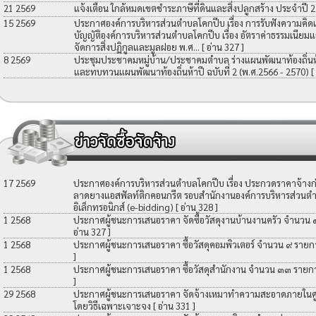
21 2569
แจ้งเตือน ใกล้หมดเขตชำระภาษีที่ดินและสิ่งปลูกสร้าง ประจำปี 
15 2569
ประกาศองค์การบริหารส่วนตำบลโคกปีบ เรื่อง การรับฟังความคิดเ
บัญญัติองค์การบริหารส่วนตำบลโคกปีบ เรื่อง อัตราค่าธรรมเนียมแ
จัดการสิ่งปฏิกูลและมูลฝอย พ.ศ...
[ อ่าน 327 ]
8 2569
ประชุมประชาคมหมู่บ้าน/ประชาคมตำบล ร่างแผนพัฒนาท้องถิ่นห้าป
และทบทวนแผนพัฒนาท้องถิ่นห้าปี ฉบับที่ 2 (พ.ศ.2566 - 2570)
[
17 2569
ประกาศองค์การบริหารส่วนตำบลโคกปีบ เรื่อง ประกวดราคาจ้างก่อ
ลาดยางแอสฟัลท์ติกคอนกรีต รอบสำนักงานองค์การบริหารส่วนตำ
อิเล็กทรอนิกส์ (e-bidding)
[ อ่าน 328 ]
1 2568
ประกาศผู้ชนะการเสนอราคา จัดซื้อวัสดุงานบ้านงานครัว จำนวน
อ่าน 327 ]
1 2568
ประกาศผู้ชนะการเสนอราคา ซื้อวัสดุคอมพิวเตอร์ จำนวน ๙ รายก
]
1 2568
ประกาศผู้ชนะการเสนอราคา ซื้อวัสดุสำนักงาน จำนวน ๓๓ รายก
]
29 2568
ประกาศผู้ชนะการเสนอราคา จัดจ้างเหมาทำความสะอาดภายในศูน
โดยวิธีเฉพาะเจาะจง
[ อ่าน 331 ]