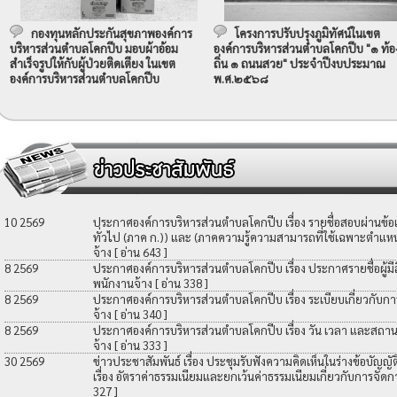
กองทุนหลักประกันสุขภาพองค์การ
โครงการปรับปรุงภูมิทัศน์ในเขต
บริหารส่วนตำบลโคกปีบ มอบผ้าอ้อม
องค์การบริหารส่วนตำบลโคกปีบ "๑ ท้อ
สำเร็จรูปให้กับผู้ป่วยติดเตียง ในเขต
ถิ่น ๑ ถนนสวย" ประจำปีงบประมาณ
องค์การบริหารส่วนตำบลโคกปีบ
พ.ศ.๒๕๖๘
10 2569
ประกาศองค์การบริหารส่วนตำบลโคกปีบ เรื่อง รายชื่อสอบผ่านข้
ทั่วไป (ภาค ก.)) และ (ภาคความรู้ความสามารถที่ใช้เฉพาะตำแหน่
จ้าง
[ อ่าน 643 ]
8 2569
ประกาศองค์การบริหารส่วนตำบลโคกปีบ เรื่อง ประกาศรายชื่อผู้มีสิท
พนักงานจ้าง
[ อ่าน 338 ]
8 2569
ประกาศองค์การบริหารส่วนตำบลโคกปีบ เรื่อง ระเบียบเกี่ยวกับกา
จ้าง
[ อ่าน 340 ]
8 2569
ประกาศองค์การบริหารส่วนตำบลโคกปีบ เรื่อง วัน เวลา และสถานที
จ้าง
[ อ่าน 333 ]
30 2569
ข่าวประชาสัมพันธ์ เรื่อง ประชุมรับฟังความคิดเห็นในร่างข้อบัญ
เรื่อง อัตราค่าธรรมเนียมและยกเว้นค่าธรรมเนียมเกี่ยวกับการจัดก
327 ]