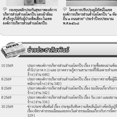
กองทุนหลักประกันสุขภาพองค์การ
โครงการปรับปรุงภูมิทัศน์ในเขต
บริหารส่วนตำบลโคกปีบ มอบผ้าอ้อม
องค์การบริหารส่วนตำบลโคกปีบ "๑ ท้อ
สำเร็จรูปให้กับผู้ป่วยติดเตียง ในเขต
ถิ่น ๑ ถนนสวย" ประจำปีงบประมาณ
องค์การบริหารส่วนตำบลโคกปีบ
พ.ศ.๒๕๖๘
10 2569
ประกาศองค์การบริหารส่วนตำบลโคกปีบ เรื่อง รายชื่อสอบผ่านข้
ทั่วไป (ภาค ก.)) และ (ภาคความรู้ความสามารถที่ใช้เฉพาะตำแหน่
จ้าง
[ อ่าน 644 ]
8 2569
ประกาศองค์การบริหารส่วนตำบลโคกปีบ เรื่อง ประกาศรายชื่อผู้มีสิท
พนักงานจ้าง
[ อ่าน 340 ]
8 2569
ประกาศองค์การบริหารส่วนตำบลโคกปีบ เรื่อง ระเบียบเกี่ยวกับกา
จ้าง
[ อ่าน 342 ]
8 2569
ประกาศองค์การบริหารส่วนตำบลโคกปีบ เรื่อง วัน เวลา และสถานที
จ้าง
[ อ่าน 336 ]
30 2569
ข่าวประชาสัมพันธ์ เรื่อง ประชุมรับฟังความคิดเห็นในร่างข้อบัญ
เรื่อง อัตราค่าธรรมเนียมและยกเว้นค่าธรรมเนียมเกี่ยวกับการจัดก
329 ]