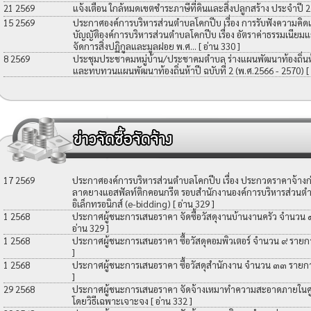
21 2569
แจ้งเตือน ใกล้หมดเขตชำระภาษีที่ดินและสิ่งปลูกสร้าง ประจำปี 
15 2569
ประกาศองค์การบริหารส่วนตำบลโคกปีบ เรื่อง การรับฟังความคิดเ
บัญญัติองค์การบริหารส่วนตำบลโคกปีบ เรื่อง อัตราค่าธรรมเนียมแ
จัดการสิ่งปฏิกูลและมูลฝอย พ.ศ...
[ อ่าน 330 ]
8 2569
ประชุมประชาคมหมู่บ้าน/ประชาคมตำบล ร่างแผนพัฒนาท้องถิ่นห้าป
และทบทวนแผนพัฒนาท้องถิ่นห้าปี ฉบับที่ 2 (พ.ศ.2566 - 2570)
[
17 2569
ประกาศองค์การบริหารส่วนตำบลโคกปีบ เรื่อง ประกวดราคาจ้างก่อ
ลาดยางแอสฟัลท์ติกคอนกรีต รอบสำนักงานองค์การบริหารส่วนตำ
อิเล็กทรอนิกส์ (e-bidding)
[ อ่าน 329 ]
1 2568
ประกาศผู้ชนะการเสนอราคา จัดซื้อวัสดุงานบ้านงานครัว จำนวน
อ่าน 329 ]
1 2568
ประกาศผู้ชนะการเสนอราคา ซื้อวัสดุคอมพิวเตอร์ จำนวน ๙ รายก
]
1 2568
ประกาศผู้ชนะการเสนอราคา ซื้อวัสดุสำนักงาน จำนวน ๓๓ รายก
]
29 2568
ประกาศผู้ชนะการเสนอราคา จัดจ้างเหมาทำความสะอาดภายในศูน
โดยวิธีเฉพาะเจาะจง
[ อ่าน 332 ]