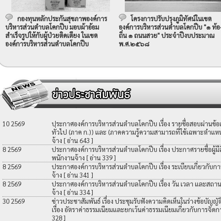
กองทุนหลักประกันสุขภาพองค์การ
โครงการปรับปรุงภูมิทัศน์ในเขต
บริหารส่วนตำบลโคกปีบ มอบผ้าอ้อม
องค์การบริหารส่วนตำบลโคกปีบ "๑ ท้อ
สำเร็จรูปให้กับผู้ป่วยติดเตียง ในเขต
ถิ่น ๑ ถนนสวย" ประจำปีงบประมาณ
องค์การบริหารส่วนตำบลโคกปีบ
พ.ศ.๒๕๖๘
10 2569
ประกาศองค์การบริหารส่วนตำบลโคกปีบ เรื่อง รายชื่อสอบผ่านข้
ทั่วไป (ภาค ก.)) และ (ภาคความรู้ความสามารถที่ใช้เฉพาะตำแหน่
จ้าง
[ อ่าน 643 ]
8 2569
ประกาศองค์การบริหารส่วนตำบลโคกปีบ เรื่อง ประกาศรายชื่อผู้มีสิท
พนักงานจ้าง
[ อ่าน 339 ]
8 2569
ประกาศองค์การบริหารส่วนตำบลโคกปีบ เรื่อง ระเบียบเกี่ยวกับกา
จ้าง
[ อ่าน 341 ]
8 2569
ประกาศองค์การบริหารส่วนตำบลโคกปีบ เรื่อง วัน เวลา และสถานที
จ้าง
[ อ่าน 334 ]
30 2569
ข่าวประชาสัมพันธ์ เรื่อง ประชุมรับฟังความคิดเห็นในร่างข้อบัญ
เรื่อง อัตราค่าธรรมเนียมและยกเว้นค่าธรรมเนียมเกี่ยวกับการจัดก
328 ]