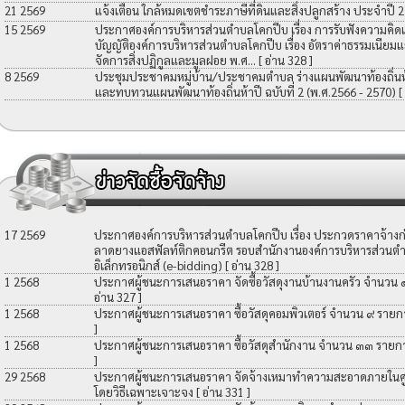
21 2569
แจ้งเตือน ใกล้หมดเขตชำระภาษีที่ดินและสิ่งปลูกสร้าง ประจำปี 
15 2569
ประกาศองค์การบริหารส่วนตำบลโคกปีบ เรื่อง การรับฟังความคิดเ
บัญญัติองค์การบริหารส่วนตำบลโคกปีบ เรื่อง อัตราค่าธรรมเนียมแ
จัดการสิ่งปฏิกูลและมูลฝอย พ.ศ...
[ อ่าน 328 ]
8 2569
ประชุมประชาคมหมู่บ้าน/ประชาคมตำบล ร่างแผนพัฒนาท้องถิ่นห้าป
และทบทวนแผนพัฒนาท้องถิ่นห้าปี ฉบับที่ 2 (พ.ศ.2566 - 2570)
[
17 2569
ประกาศองค์การบริหารส่วนตำบลโคกปีบ เรื่อง ประกวดราคาจ้างก่อ
ลาดยางแอสฟัลท์ติกคอนกรีต รอบสำนักงานองค์การบริหารส่วนตำ
อิเล็กทรอนิกส์ (e-bidding)
[ อ่าน 328 ]
1 2568
ประกาศผู้ชนะการเสนอราคา จัดซื้อวัสดุงานบ้านงานครัว จำนวน
อ่าน 327 ]
1 2568
ประกาศผู้ชนะการเสนอราคา ซื้อวัสดุคอมพิวเตอร์ จำนวน ๙ รายก
]
1 2568
ประกาศผู้ชนะการเสนอราคา ซื้อวัสดุสำนักงาน จำนวน ๓๓ รายก
]
29 2568
ประกาศผู้ชนะการเสนอราคา จัดจ้างเหมาทำความสะอาดภายในศูน
โดยวิธีเฉพาะเจาะจง
[ อ่าน 331 ]