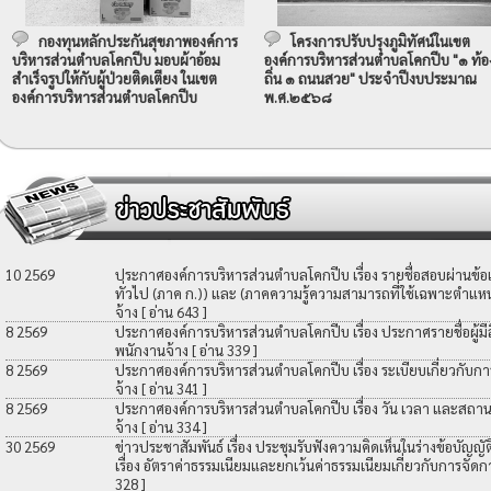
กองทุนหลักประกันสุขภาพองค์การ
โครงการปรับปรุงภูมิทัศน์ในเขต
บริหารส่วนตำบลโคกปีบ มอบผ้าอ้อม
องค์การบริหารส่วนตำบลโคกปีบ "๑ ท้อ
สำเร็จรูปให้กับผู้ป่วยติดเตียง ในเขต
ถิ่น ๑ ถนนสวย" ประจำปีงบประมาณ
องค์การบริหารส่วนตำบลโคกปีบ
พ.ศ.๒๕๖๘
10 2569
ประกาศองค์การบริหารส่วนตำบลโคกปีบ เรื่อง รายชื่อสอบผ่านข้
ทั่วไป (ภาค ก.)) และ (ภาคความรู้ความสามารถที่ใช้เฉพาะตำแหน่
จ้าง
[ อ่าน 643 ]
8 2569
ประกาศองค์การบริหารส่วนตำบลโคกปีบ เรื่อง ประกาศรายชื่อผู้มีสิท
พนักงานจ้าง
[ อ่าน 339 ]
8 2569
ประกาศองค์การบริหารส่วนตำบลโคกปีบ เรื่อง ระเบียบเกี่ยวกับกา
จ้าง
[ อ่าน 341 ]
8 2569
ประกาศองค์การบริหารส่วนตำบลโคกปีบ เรื่อง วัน เวลา และสถานที
จ้าง
[ อ่าน 334 ]
30 2569
ข่าวประชาสัมพันธ์ เรื่อง ประชุมรับฟังความคิดเห็นในร่างข้อบัญ
เรื่อง อัตราค่าธรรมเนียมและยกเว้นค่าธรรมเนียมเกี่ยวกับการจัดก
328 ]