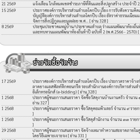
21 2569
แจ้งเตือน ใกล้หมดเขตชำระภาษีที่ดินและสิ่งปลูกสร้าง ประจำปี 
15 2569
ประกาศองค์การบริหารส่วนตำบลโคกปีบ เรื่อง การรับฟังความคิดเ
บัญญัติองค์การบริหารส่วนตำบลโคกปีบ เรื่อง อัตราค่าธรรมเนียมแ
จัดการสิ่งปฏิกูลและมูลฝอย พ.ศ...
[ อ่าน 328 ]
8 2569
ประชุมประชาคมหมู่บ้าน/ประชาคมตำบล ร่างแผนพัฒนาท้องถิ่นห้าป
และทบทวนแผนพัฒนาท้องถิ่นห้าปี ฉบับที่ 2 (พ.ศ.2566 - 2570)
[
17 2569
ประกาศองค์การบริหารส่วนตำบลโคกปีบ เรื่อง ประกวดราคาจ้างก่อ
ลาดยางแอสฟัลท์ติกคอนกรีต รอบสำนักงานองค์การบริหารส่วนตำ
อิเล็กทรอนิกส์ (e-bidding)
[ อ่าน 328 ]
1 2568
ประกาศผู้ชนะการเสนอราคา จัดซื้อวัสดุงานบ้านงานครัว จำนวน
อ่าน 327 ]
1 2568
ประกาศผู้ชนะการเสนอราคา ซื้อวัสดุคอมพิวเตอร์ จำนวน ๙ รายก
]
1 2568
ประกาศผู้ชนะการเสนอราคา ซื้อวัสดุสำนักงาน จำนวน ๓๓ รายก
]
29 2568
ประกาศผู้ชนะการเสนอราคา จัดจ้างเหมาทำความสะอาดภายในศูน
โดยวิธีเฉพาะเจาะจง
[ อ่าน 331 ]