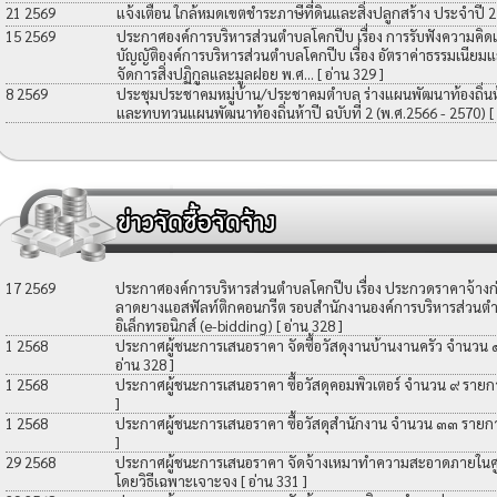
21 2569
แจ้งเตือน ใกล้หมดเขตชำระภาษีที่ดินและสิ่งปลูกสร้าง ประจำปี 
15 2569
ประกาศองค์การบริหารส่วนตำบลโคกปีบ เรื่อง การรับฟังความคิดเ
บัญญัติองค์การบริหารส่วนตำบลโคกปีบ เรื่อง อัตราค่าธรรมเนียมแ
จัดการสิ่งปฏิกูลและมูลฝอย พ.ศ...
[ อ่าน 329 ]
8 2569
ประชุมประชาคมหมู่บ้าน/ประชาคมตำบล ร่างแผนพัฒนาท้องถิ่นห้าป
และทบทวนแผนพัฒนาท้องถิ่นห้าปี ฉบับที่ 2 (พ.ศ.2566 - 2570)
[
17 2569
ประกาศองค์การบริหารส่วนตำบลโคกปีบ เรื่อง ประกวดราคาจ้างก่อ
ลาดยางแอสฟัลท์ติกคอนกรีต รอบสำนักงานองค์การบริหารส่วนตำ
อิเล็กทรอนิกส์ (e-bidding)
[ อ่าน 328 ]
1 2568
ประกาศผู้ชนะการเสนอราคา จัดซื้อวัสดุงานบ้านงานครัว จำนวน
อ่าน 328 ]
1 2568
ประกาศผู้ชนะการเสนอราคา ซื้อวัสดุคอมพิวเตอร์ จำนวน ๙ รายก
]
1 2568
ประกาศผู้ชนะการเสนอราคา ซื้อวัสดุสำนักงาน จำนวน ๓๓ รายก
]
29 2568
ประกาศผู้ชนะการเสนอราคา จัดจ้างเหมาทำความสะอาดภายในศูน
โดยวิธีเฉพาะเจาะจง
[ อ่าน 331 ]