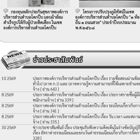
กองทุนหลักประกันสุขภาพองค์การ
โครงการปรับปรุงภูมิทัศน์ในเขต
บริหารส่วนตำบลโคกปีบ มอบผ้าอ้อม
องค์การบริหารส่วนตำบลโคกปีบ "๑ ท้อ
สำเร็จรูปให้กับผู้ป่วยติดเตียง ในเขต
ถิ่น ๑ ถนนสวย" ประจำปีงบประมาณ
องค์การบริหารส่วนตำบลโคกปีบ
พ.ศ.๒๕๖๘
10 2569
ประกาศองค์การบริหารส่วนตำบลโคกปีบ เรื่อง รายชื่อสอบผ่านข้
ทั่วไป (ภาค ก.)) และ (ภาคความรู้ความสามารถที่ใช้เฉพาะตำแหน่
จ้าง
[ อ่าน 643 ]
8 2569
ประกาศองค์การบริหารส่วนตำบลโคกปีบ เรื่อง ประกาศรายชื่อผู้มีสิท
พนักงานจ้าง
[ อ่าน 339 ]
8 2569
ประกาศองค์การบริหารส่วนตำบลโคกปีบ เรื่อง ระเบียบเกี่ยวกับกา
จ้าง
[ อ่าน 341 ]
8 2569
ประกาศองค์การบริหารส่วนตำบลโคกปีบ เรื่อง วัน เวลา และสถานที
จ้าง
[ อ่าน 335 ]
30 2569
ข่าวประชาสัมพันธ์ เรื่อง ประชุมรับฟังความคิดเห็นในร่างข้อบัญ
เรื่อง อัตราค่าธรรมเนียมและยกเว้นค่าธรรมเนียมเกี่ยวกับการจัดก
328 ]