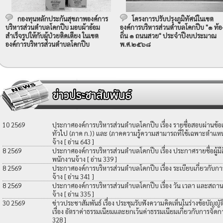
กองทุนหลักประกันสุขภาพองค์การ
โครงการปรับปรุงภูมิทัศน์ในเขต
บริหารส่วนตำบลโคกปีบ มอบผ้าอ้อม
องค์การบริหารส่วนตำบลโคกปีบ "๑ ท้อ
สำเร็จรูปให้กับผู้ป่วยติดเตียง ในเขต
ถิ่น ๑ ถนนสวย" ประจำปีงบประมาณ
องค์การบริหารส่วนตำบลโคกปีบ
พ.ศ.๒๕๖๘
10 2569
ประกาศองค์การบริหารส่วนตำบลโคกปีบ เรื่อง รายชื่อสอบผ่านข้
ทั่วไป (ภาค ก.)) และ (ภาคความรู้ความสามารถที่ใช้เฉพาะตำแหน่
จ้าง
[ อ่าน 643 ]
8 2569
ประกาศองค์การบริหารส่วนตำบลโคกปีบ เรื่อง ประกาศรายชื่อผู้มีสิท
พนักงานจ้าง
[ อ่าน 339 ]
8 2569
ประกาศองค์การบริหารส่วนตำบลโคกปีบ เรื่อง ระเบียบเกี่ยวกับกา
จ้าง
[ อ่าน 341 ]
8 2569
ประกาศองค์การบริหารส่วนตำบลโคกปีบ เรื่อง วัน เวลา และสถานที
จ้าง
[ อ่าน 335 ]
30 2569
ข่าวประชาสัมพันธ์ เรื่อง ประชุมรับฟังความคิดเห็นในร่างข้อบัญ
เรื่อง อัตราค่าธรรมเนียมและยกเว้นค่าธรรมเนียมเกี่ยวกับการจัดก
328 ]