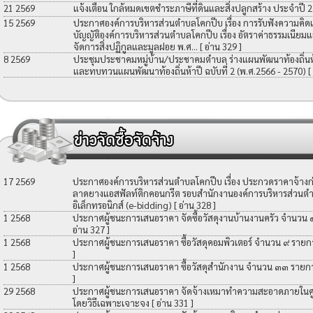
21 2569
แจ้งเตือน ใกล้หมดเขตชำระภาษีที่ดินและสิ่งปลูกสร้าง ประจำปี 
15 2569
ประกาศองค์การบริหารส่วนตำบลโคกปีบ เรื่อง การรับฟังความคิดเ
บัญญัติองค์การบริหารส่วนตำบลโคกปีบ เรื่อง อัตราค่าธรรมเนียมแ
จัดการสิ่งปฏิกูลและมูลฝอย พ.ศ...
[ อ่าน 329 ]
8 2569
ประชุมประชาคมหมู่บ้าน/ประชาคมตำบล ร่างแผนพัฒนาท้องถิ่นห้าป
และทบทวนแผนพัฒนาท้องถิ่นห้าปี ฉบับที่ 2 (พ.ศ.2566 - 2570)
[
17 2569
ประกาศองค์การบริหารส่วนตำบลโคกปีบ เรื่อง ประกวดราคาจ้างก่อ
ลาดยางแอสฟัลท์ติกคอนกรีต รอบสำนักงานองค์การบริหารส่วนตำ
อิเล็กทรอนิกส์ (e-bidding)
[ อ่าน 328 ]
1 2568
ประกาศผู้ชนะการเสนอราคา จัดซื้อวัสดุงานบ้านงานครัว จำนวน
อ่าน 327 ]
1 2568
ประกาศผู้ชนะการเสนอราคา ซื้อวัสดุคอมพิวเตอร์ จำนวน ๙ รายก
]
1 2568
ประกาศผู้ชนะการเสนอราคา ซื้อวัสดุสำนักงาน จำนวน ๓๓ รายก
]
29 2568
ประกาศผู้ชนะการเสนอราคา จัดจ้างเหมาทำความสะอาดภายในศูน
โดยวิธีเฉพาะเจาะจง
[ อ่าน 331 ]