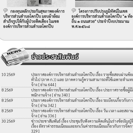
กองทุนหลักประกันสุขภาพองค์การ
โครงการปรับปรุงภูมิทัศน์ในเขต
บริหารส่วนตำบลโคกปีบ มอบผ้าอ้อม
องค์การบริหารส่วนตำบลโคกปีบ "๑ ท้อ
สำเร็จรูปให้กับผู้ป่วยติดเตียง ในเขต
ถิ่น ๑ ถนนสวย" ประจำปีงบประมาณ
องค์การบริหารส่วนตำบลโคกปีบ
พ.ศ.๒๕๖๘
10 2569
ประกาศองค์การบริหารส่วนตำบลโคกปีบ เรื่อง รายชื่อสอบผ่านข้
ทั่วไป (ภาค ก.)) และ (ภาคความรู้ความสามารถที่ใช้เฉพาะตำแหน่
จ้าง
[ อ่าน 644 ]
8 2569
ประกาศองค์การบริหารส่วนตำบลโคกปีบ เรื่อง ประกาศรายชื่อผู้มีสิท
พนักงานจ้าง
[ อ่าน 340 ]
8 2569
ประกาศองค์การบริหารส่วนตำบลโคกปีบ เรื่อง ระเบียบเกี่ยวกับกา
จ้าง
[ อ่าน 342 ]
8 2569
ประกาศองค์การบริหารส่วนตำบลโคกปีบ เรื่อง วัน เวลา และสถานที
จ้าง
[ อ่าน 336 ]
30 2569
ข่าวประชาสัมพันธ์ เรื่อง ประชุมรับฟังความคิดเห็นในร่างข้อบัญ
เรื่อง อัตราค่าธรรมเนียมและยกเว้นค่าธรรมเนียมเกี่ยวกับการจัดก
329 ]