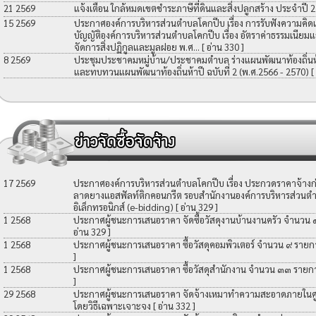
21 2569
แจ้งเตือน ใกล้หมดเขตชำระภาษีที่ดินและสิ่งปลูกสร้าง ประจำปี 
15 2569
ประกาศองค์การบริหารส่วนตำบลโคกปีบ เรื่อง การรับฟังความคิดเ
บัญญัติองค์การบริหารส่วนตำบลโคกปีบ เรื่อง อัตราค่าธรรมเนียมแ
จัดการสิ่งปฏิกูลและมูลฝอย พ.ศ...
[ อ่าน 330 ]
8 2569
ประชุมประชาคมหมู่บ้าน/ประชาคมตำบล ร่างแผนพัฒนาท้องถิ่นห้าป
และทบทวนแผนพัฒนาท้องถิ่นห้าปี ฉบับที่ 2 (พ.ศ.2566 - 2570)
[
17 2569
ประกาศองค์การบริหารส่วนตำบลโคกปีบ เรื่อง ประกวดราคาจ้างก่อ
ลาดยางแอสฟัลท์ติกคอนกรีต รอบสำนักงานองค์การบริหารส่วนตำ
อิเล็กทรอนิกส์ (e-bidding)
[ อ่าน 329 ]
1 2568
ประกาศผู้ชนะการเสนอราคา จัดซื้อวัสดุงานบ้านงานครัว จำนวน
อ่าน 329 ]
1 2568
ประกาศผู้ชนะการเสนอราคา ซื้อวัสดุคอมพิวเตอร์ จำนวน ๙ รายก
]
1 2568
ประกาศผู้ชนะการเสนอราคา ซื้อวัสดุสำนักงาน จำนวน ๓๓ รายก
]
29 2568
ประกาศผู้ชนะการเสนอราคา จัดจ้างเหมาทำความสะอาดภายในศูน
โดยวิธีเฉพาะเจาะจง
[ อ่าน 332 ]