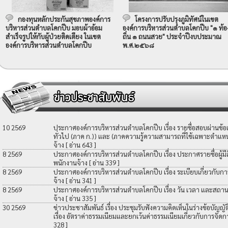
กองทุนหลักประกันสุขภาพองค์การ
โครงการปรับปรุงภูมิทัศน์ในเขต
บริหารส่วนตำบลโคกปีบ มอบผ้าอ้อม
องค์การบริหารส่วนตำบลโคกปีบ "๑ ท้อ
สำเร็จรูปให้กับผู้ป่วยติดเตียง ในเขต
ถิ่น ๑ ถนนสวย" ประจำปีงบประมาณ
องค์การบริหารส่วนตำบลโคกปีบ
พ.ศ.๒๕๖๘
10 2569
ประกาศองค์การบริหารส่วนตำบลโคกปีบ เรื่อง รายชื่อสอบผ่านข้
ทั่วไป (ภาค ก.)) และ (ภาคความรู้ความสามารถที่ใช้เฉพาะตำแหน่
จ้าง
[ อ่าน 643 ]
8 2569
ประกาศองค์การบริหารส่วนตำบลโคกปีบ เรื่อง ประกาศรายชื่อผู้มีสิท
พนักงานจ้าง
[ อ่าน 339 ]
8 2569
ประกาศองค์การบริหารส่วนตำบลโคกปีบ เรื่อง ระเบียบเกี่ยวกับกา
จ้าง
[ อ่าน 341 ]
8 2569
ประกาศองค์การบริหารส่วนตำบลโคกปีบ เรื่อง วัน เวลา และสถานที
จ้าง
[ อ่าน 335 ]
30 2569
ข่าวประชาสัมพันธ์ เรื่อง ประชุมรับฟังความคิดเห็นในร่างข้อบัญ
เรื่อง อัตราค่าธรรมเนียมและยกเว้นค่าธรรมเนียมเกี่ยวกับการจัดก
328 ]