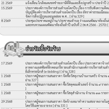
21 2569
แจ้งเตือน ใกล้หมดเขตชำระภาษีที่ดินและสิ่งปลูกสร้าง ประจำปี 
15 2569
ประกาศองค์การบริหารส่วนตำบลโคกปีบ เรื่อง การรับฟังความคิดเ
บัญญัติองค์การบริหารส่วนตำบลโคกปีบ เรื่อง อัตราค่าธรรมเนียมแ
จัดการสิ่งปฏิกูลและมูลฝอย พ.ศ...
[ อ่าน 329 ]
8 2569
ประชุมประชาคมหมู่บ้าน/ประชาคมตำบล ร่างแผนพัฒนาท้องถิ่นห้าป
และทบทวนแผนพัฒนาท้องถิ่นห้าปี ฉบับที่ 2 (พ.ศ.2566 - 2570)
[
17 2569
ประกาศองค์การบริหารส่วนตำบลโคกปีบ เรื่อง ประกวดราคาจ้างก่อ
ลาดยางแอสฟัลท์ติกคอนกรีต รอบสำนักงานองค์การบริหารส่วนตำ
อิเล็กทรอนิกส์ (e-bidding)
[ อ่าน 328 ]
1 2568
ประกาศผู้ชนะการเสนอราคา จัดซื้อวัสดุงานบ้านงานครัว จำนวน
อ่าน 327 ]
1 2568
ประกาศผู้ชนะการเสนอราคา ซื้อวัสดุคอมพิวเตอร์ จำนวน ๙ รายก
]
1 2568
ประกาศผู้ชนะการเสนอราคา ซื้อวัสดุสำนักงาน จำนวน ๓๓ รายก
]
29 2568
ประกาศผู้ชนะการเสนอราคา จัดจ้างเหมาทำความสะอาดภายในศูน
โดยวิธีเฉพาะเจาะจง
[ อ่าน 331 ]