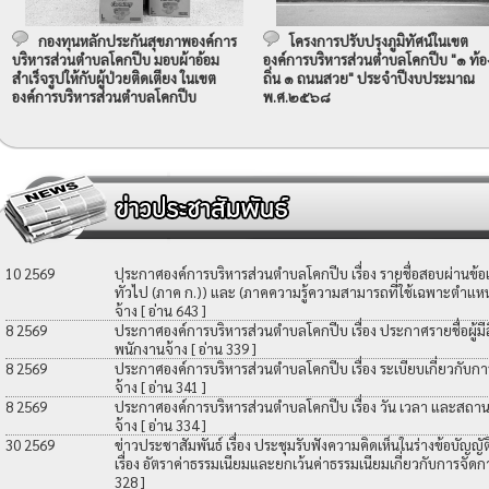
กองทุนหลักประกันสุขภาพองค์การ
โครงการปรับปรุงภูมิทัศน์ในเขต
บริหารส่วนตำบลโคกปีบ มอบผ้าอ้อม
องค์การบริหารส่วนตำบลโคกปีบ "๑ ท้อ
สำเร็จรูปให้กับผู้ป่วยติดเตียง ในเขต
ถิ่น ๑ ถนนสวย" ประจำปีงบประมาณ
องค์การบริหารส่วนตำบลโคกปีบ
พ.ศ.๒๕๖๘
10 2569
ประกาศองค์การบริหารส่วนตำบลโคกปีบ เรื่อง รายชื่อสอบผ่านข้
ทั่วไป (ภาค ก.)) และ (ภาคความรู้ความสามารถที่ใช้เฉพาะตำแหน่
จ้าง
[ อ่าน 643 ]
8 2569
ประกาศองค์การบริหารส่วนตำบลโคกปีบ เรื่อง ประกาศรายชื่อผู้มีสิท
พนักงานจ้าง
[ อ่าน 339 ]
8 2569
ประกาศองค์การบริหารส่วนตำบลโคกปีบ เรื่อง ระเบียบเกี่ยวกับกา
จ้าง
[ อ่าน 341 ]
8 2569
ประกาศองค์การบริหารส่วนตำบลโคกปีบ เรื่อง วัน เวลา และสถานที
จ้าง
[ อ่าน 334 ]
30 2569
ข่าวประชาสัมพันธ์ เรื่อง ประชุมรับฟังความคิดเห็นในร่างข้อบัญ
เรื่อง อัตราค่าธรรมเนียมและยกเว้นค่าธรรมเนียมเกี่ยวกับการจัดก
328 ]