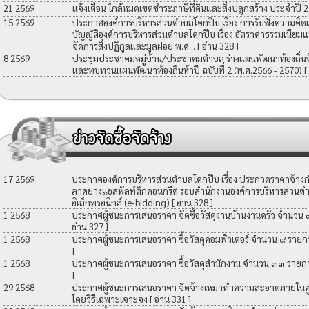
21 2569
แจ้งเตือน ใกล้หมดเขตชำระภาษีที่ดินและสิ่งปลูกสร้าง ประจำปี 
15 2569
ประกาศองค์การบริหารส่วนตำบลโคกปีบ เรื่อง การรับฟังความคิดเ
บัญญัติองค์การบริหารส่วนตำบลโคกปีบ เรื่อง อัตราค่าธรรมเนียมแ
จัดการสิ่งปฏิกูลและมูลฝอย พ.ศ...
[ อ่าน 328 ]
8 2569
ประชุมประชาคมหมู่บ้าน/ประชาคมตำบล ร่างแผนพัฒนาท้องถิ่นห้าป
และทบทวนแผนพัฒนาท้องถิ่นห้าปี ฉบับที่ 2 (พ.ศ.2566 - 2570)
[
17 2569
ประกาศองค์การบริหารส่วนตำบลโคกปีบ เรื่อง ประกวดราคาจ้างก่อ
ลาดยางแอสฟัลท์ติกคอนกรีต รอบสำนักงานองค์การบริหารส่วนตำ
อิเล็กทรอนิกส์ (e-bidding)
[ อ่าน 328 ]
1 2568
ประกาศผู้ชนะการเสนอราคา จัดซื้อวัสดุงานบ้านงานครัว จำนวน
อ่าน 327 ]
1 2568
ประกาศผู้ชนะการเสนอราคา ซื้อวัสดุคอมพิวเตอร์ จำนวน ๙ รายก
]
1 2568
ประกาศผู้ชนะการเสนอราคา ซื้อวัสดุสำนักงาน จำนวน ๓๓ รายก
]
29 2568
ประกาศผู้ชนะการเสนอราคา จัดจ้างเหมาทำความสะอาดภายในศูน
โดยวิธีเฉพาะเจาะจง
[ อ่าน 331 ]