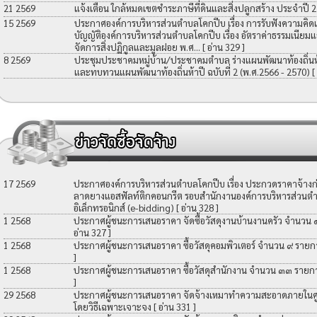
21 2569
แจ้งเตือน ใกล้หมดเขตชำระภาษีที่ดินและสิ่งปลูกสร้าง ประจำปี 
15 2569
ประกาศองค์การบริหารส่วนตำบลโคกปีบ เรื่อง การรับฟังความคิดเ
บัญญัติองค์การบริหารส่วนตำบลโคกปีบ เรื่อง อัตราค่าธรรมเนียมแ
จัดการสิ่งปฏิกูลและมูลฝอย พ.ศ...
[ อ่าน 329 ]
8 2569
ประชุมประชาคมหมู่บ้าน/ประชาคมตำบล ร่างแผนพัฒนาท้องถิ่นห้าป
และทบทวนแผนพัฒนาท้องถิ่นห้าปี ฉบับที่ 2 (พ.ศ.2566 - 2570)
[
17 2569
ประกาศองค์การบริหารส่วนตำบลโคกปีบ เรื่อง ประกวดราคาจ้างก่อ
ลาดยางแอสฟัลท์ติกคอนกรีต รอบสำนักงานองค์การบริหารส่วนตำ
อิเล็กทรอนิกส์ (e-bidding)
[ อ่าน 328 ]
1 2568
ประกาศผู้ชนะการเสนอราคา จัดซื้อวัสดุงานบ้านงานครัว จำนวน
อ่าน 327 ]
1 2568
ประกาศผู้ชนะการเสนอราคา ซื้อวัสดุคอมพิวเตอร์ จำนวน ๙ รายก
]
1 2568
ประกาศผู้ชนะการเสนอราคา ซื้อวัสดุสำนักงาน จำนวน ๓๓ รายก
]
29 2568
ประกาศผู้ชนะการเสนอราคา จัดจ้างเหมาทำความสะอาดภายในศูน
โดยวิธีเฉพาะเจาะจง
[ อ่าน 331 ]